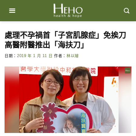
Skip
to
content
處理不孕禍首「子宮肌腺症」免挨刀
高醫附醫推出「海扶刀」
日期：
2019 年 1 月 11 日
作者：
林以璿