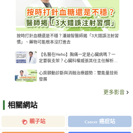
按時打針血糖還是不穩？潘廸智醫師揭「3大錯誤注射習
慣」、藥物可能根本沒打進去
【名醫在Heho】胸痛一定是心臟病嗎？一
定要裝支架？心臟科權威張其任主任解析支
架種類、風險與選擇關鍵
心房顫動診斷與消融治療趨勢：雙能量技術
發展
更多影音
相關網站
親子站
癌症站