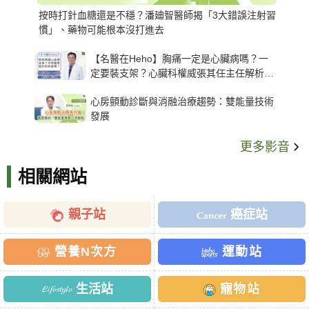
按時打針血糖還是不穩？潘廸智醫師揭「3大錯誤注射習
慣」、藥物可能根本沒打進去
【名醫在Heho】胸痛一定是心臟病嗎？一
定要裝支架？心臟科權威張其任主任解析支
架種類、風險與選擇關鍵
心房顫動診斷與消融治療趨勢：雙能量技術
發展
更多影音
相關網站
親子站
癌症站
營養N次方
運動站
生活站
寵物站