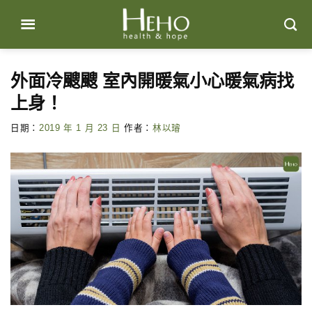
Skip
to
content
外面冷颼颼 室內開暖氣小心暖氣病找
上身！
日期：
2019 年 1 月 23 日
作者：
林以璿