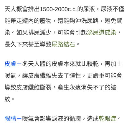
天大概會排出1500-2000c.c.的尿液，尿液不僅
能帶走體內的廢物，還能夠沖洗尿路，避免感
染。如果排尿減少，可能會引起
泌尿道感染
，
長久下來甚至導致
尿路結石
。
皮膚－
冬天人體的皮膚本來就比較乾，再加上
暖氣，讓皮膚纖維失去了彈性，更嚴重可能會
導致皮膚纖維斷裂，產生永遠消失不了的皺
紋。
眼睛－
暖氣會影響淚液的循環，造成
乾眼症
。