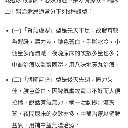
成遺尿的原因，必須對症下藥才有療效。
臨床
上中醫治遺尿通常分下列3種證型：
(一)「腎氣虛寒」型是先天不足，故發育較
為遲緩，體力差，臉色蒼白，手腳冰冷，小
便量多而清澈，夜晚尿床的次數多量也多；
中醫治療以溫腎固澀，用八味地黃丸治療。
(二)「脾肺氣虛」型是後天失調，體力欠
佳，臉色蒼白、因脾氣虛故胃口不好而大便
拉稀，說話有氣無力，稍一活動即汗流夾
背，夜間尿床的次數亦多，中醫治療以健脾
益氣，用補中益氣湯治療。