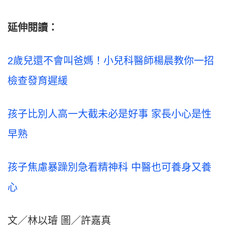
延伸閱讀：
2歲兒還不會叫爸媽！小兒科醫師楊晨教你一招
檢查發育遲緩
孩子比別人高一大截未必是好事 家長小心是性
早熟
孩子焦慮暴躁別急看精神科 中醫也可養身又養
心
文／林以璿 圖／許嘉真