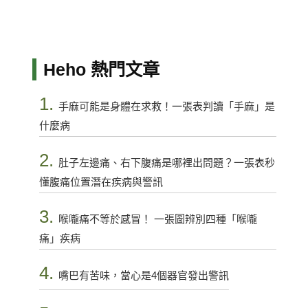
Heho 熱門文章
1.
手麻可能是身體在求救！一張表判讀「手麻」是
什麼病
2.
肚子左邊痛、右下腹痛是哪裡出問題？一張表秒
懂腹痛位置潛在疾病與警訊
3.
喉嚨痛不等於感冒！ 一張圖辨別四種「喉嚨
痛」疾病
4.
嘴巴有苦味，當心是4個器官發出警訊