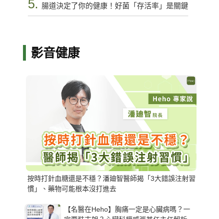
5.
腸道決定了你的健康！好菌「存活率」是關鍵
影音健康
按時打針血糖還是不穩？潘廸智醫師揭「3大錯誤注射習
慣」、藥物可能根本沒打進去
【名醫在Heho】胸痛一定是心臟病嗎？一