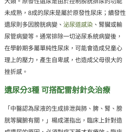
大類。
原發性遺尿是由於控制膀胱排尿的功能
未成熟，8成的尿床是屬於原發性尿床；續發性
遺尿則多因膀胱病變、
泌尿道感染
、腎臟或輸
尿管病變等。通常排除一切泌尿系統病變後，
在學齡期多屬單純性尿床，可能會造成兒童心
理上的壓力，產生自卑感，也造成父母很大的
挫折感。
遺尿分3種 可搭配雷射針灸治療
「中醫認為尿液的生成排泄與肺、脾、腎、膀
楊成湛指出，
胱等臟腑有關，」
臨床上針對造