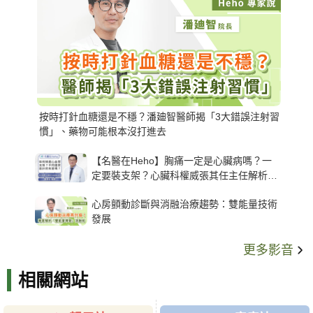
按時打針血糖還是不穩？潘廸智醫師揭「3大錯誤注射習
慣」、藥物可能根本沒打進去
【名醫在Heho】胸痛一定是心臟病嗎？一
定要裝支架？心臟科權威張其任主任解析支
架種類、風險與選擇關鍵
心房顫動診斷與消融治療趨勢：雙能量技術
發展
更多影音
相關網站