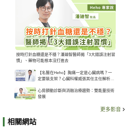
按時打針血糖還是不穩？潘廸智醫師揭「3大錯誤注射習
慣」、藥物可能根本沒打進去
【名醫在Heho】胸痛一定是心臟病嗎？一
定要裝支架？心臟科權威張其任主任解析支
架種類、風險與選擇關鍵
心房顫動診斷與消融治療趨勢：雙能量技術
發展
更多影音
相關網站