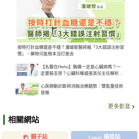
按時打針血糖還是不穩？潘廸智醫師揭「3大錯誤注射習
慣」、藥物可能根本沒打進去
【名醫在Heho】胸痛一定是心臟病嗎？一
定要裝支架？心臟科權威張其任主任解析支
架種類、風險與選擇關鍵
心房顫動診斷與消融治療趨勢：雙能量技術
發展
更多影音
相關網站
親子站
癌症站