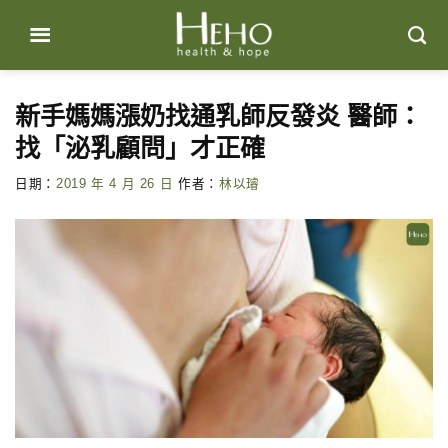
Skip
to
content
新手媽媽漲奶找通乳師反發炎 醫師：
找「泌乳顧問」才正確
日期：
2019 年 4 月 26 日
作者：
林以璿