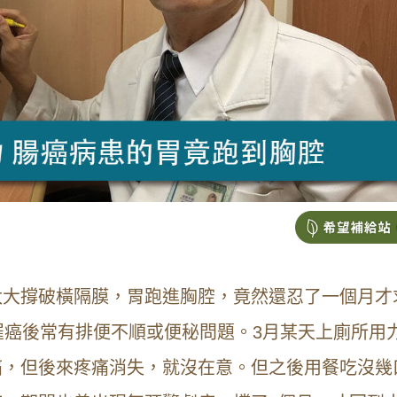
太大撐破橫隔膜，胃跑進胸腔，竟然還忍了一個月才
罹癌後常有排便不順或便秘問題。3月某天上廁所用
痛，但後來疼痛消失，就沒在意。但之後用餐吃沒幾