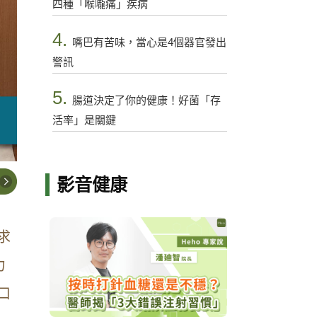
四種「喉嚨痛」疾病
4.
嘴巴有苦味，當心是4個器官發出
警訊
5.
腸道決定了你的健康！好菌「存
活率」是關鍵
影音健康
求
力
口