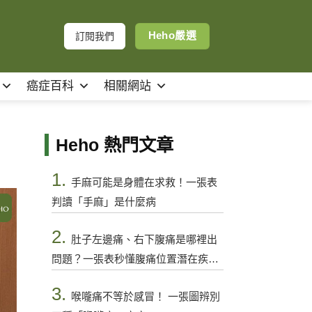
Heho嚴選
訂閱我們
癌症百科
相關網站
Heho 熱門文章
1.
手麻可能是身體在求救！一張表
判讀「手麻」是什麼病
2.
肚子左邊痛、右下腹痛是哪裡出
問題？一張表秒懂腹痛位置潛在疾病
與警訊
3.
喉嚨痛不等於感冒！ 一張圖辨別