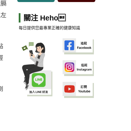
橫膈
進左
關注 Heho
每日提供您最專業正確的健康知識
黏
經
劇