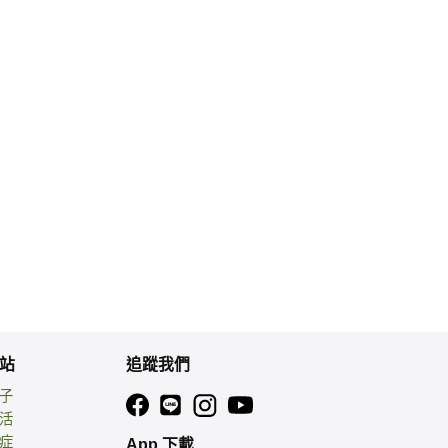
站
追蹤我們
親子
生活
癌症
App 下載