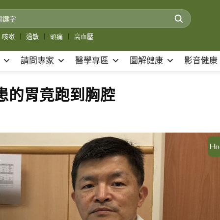
咳嗽
｜
過敏
｜
頭痛
｜
高血壓
請問專家
醫學專區
圖解健康
影音健康
患的胃竟跑到胸腔