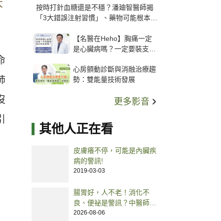
大
按時打針血糖還是不穩？潘廸智醫師揭
「3大錯誤注射習慣」、藥物可能根本沒
打進去
【名醫在Heho】胸痛一定
是心臟病嗎？一定要裝支
命
架？心臟科權威張其任主任
心房顫動診斷與消融治療趨
解析支架種類、風險與選擇
肺
勢：雙能量技術發展
關鍵
沒
更多影音
引
其他人正在看
皮膚癢不停，可能是內臟疾
病的警訊!
2019-03-03
腸胃好，人不老！消化不
良、便祕是警訊？中醫師提
點老人腸胃養護之道
2026-08-06