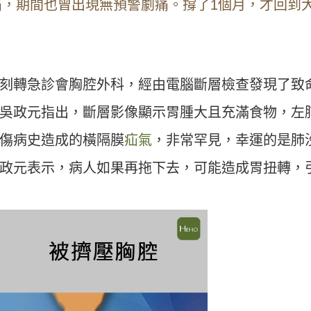
，期間也曾出現無預警劇痛。撐了1個月，才回到
刻轉急診會胸腔外科，經由電腦斷層檢查發現了致
吳政元指出
，斷層影像顯示胃腫大且充滿食物，左
傷病史造成的橫隔膜
疝氣
，非常罕見，
幸運的是肺
政元表示，病人如果再拖下去，可能造成胃扭轉，