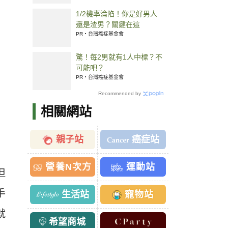
1/2機率淪陷！你是好男人
還是渣男？關鍵在這
PR・台灣癌症基金會
驚！每2男就有1人中標？不
可能吧？
PR・台灣癌症基金會
Recommended by
相關網站
親子站
癌症站
營養N次方
運動站
但
手
生活站
寵物站
就
希望商城