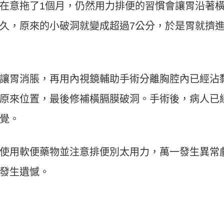
在意拖了1個月，仍然用力排便的習慣會讓胃沿著
久，原來的小破洞就變成超過7公分，於是胃就擠
讓胃消脹，再用內視鏡輔助手術分離胸腔內已經沾
原來位置，最後修補橫膈膜破洞。手術後，病人已
覺。
使用軟便藥物並注意排便別太用力，萬一發生異常
發生遺憾。