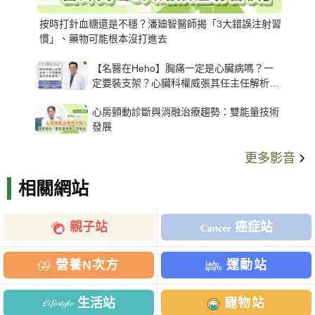
按時打針血糖還是不穩？潘廸智醫師揭「3大錯誤注射習
慣」、藥物可能根本沒打進去
【名醫在Heho】胸痛一定是心臟病嗎？一
定要裝支架？心臟科權威張其任主任解析支
架種類、風險與選擇關鍵
心房顫動診斷與消融治療趨勢：雙能量技術
發展
更多影音
相關網站
親子站
癌症站
營養N次方
運動站
生活站
寵物站