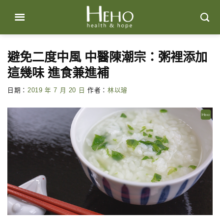
Skip
to
content
避免二度中風 中醫陳潮宗：粥裡添加
這幾味 進食兼進補
日期：
2019 年 7 月 20 日
作者：
林以璿