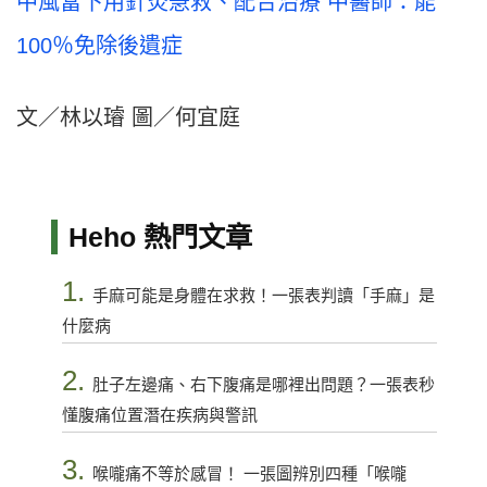
中風當下用針灸急救、配合治療 中醫師：能
100％免除後遺症
文／林以璿 圖／何宜庭
Heho 熱門文章
1.
手麻可能是身體在求救！一張表判讀「手麻」是
什麼病
2.
肚子左邊痛、右下腹痛是哪裡出問題？一張表秒
懂腹痛位置潛在疾病與警訊
3.
喉嚨痛不等於感冒！ 一張圖辨別四種「喉嚨