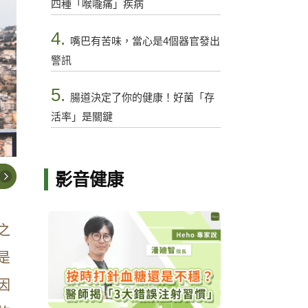
四種「喉嚨痛」疾病
4.
嘴巴有苦味，當心是4個器官發出
警訊
5.
腸道決定了你的健康！好菌「存
活率」是關鍵
影音健康
之
是
因