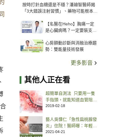
的
按時打針血糖還是不穩？潘廸智醫師揭
「3大錯誤注射習慣」、藥物可能根本沒
同
打進去
【名醫在Heho】胸痛一定
是心臟病嗎？一定要裝支
架？心臟科權威張其任主任
心房顫動診斷與消融治療趨
解析支架種類、風險與選擇
勢：雙能量技術發展
關鍵
更多影音
疼
其他人正在看
、
博
超簡單自測法 只要用一隻
手指頭，就能知道血管阻塞
癒合
了沒
2019-02-18
生
藝人吳慷仁「急性扁桃腺發
炎」住院！醫師曝：年輕人
訴
表現症狀通常較嚴重
2021-04-21