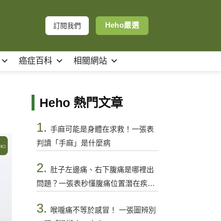
Heho嚴選
訂閱我們
癌症百科
相關網站
Heho 熱門文章
1.
手麻可能是身體在求救！一張表
判讀「手麻」是什麼病
2.
肚子左邊痛、右下腹痛是哪裡出
問題？一張表秒懂腹痛位置潛在疾病
與警訊
3.
喉嚨痛不等於感冒！ 一張圖辨別