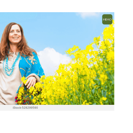
iStock-528299590