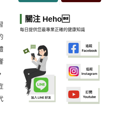
關注 Heho
習
每日提供您最專業正確的健康知識
的
體
響
，
症
代