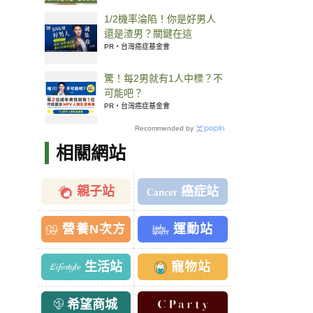
1/2機率淪陷！你是好男人
還是渣男？關鍵在這
PR・台灣癌症基金會
驚！每2男就有1人中標？不
可能吧？
PR・台灣癌症基金會
Recommended by
相關網站
親子站
癌症站
營養N次方
運動站
生活站
寵物站
希望商城