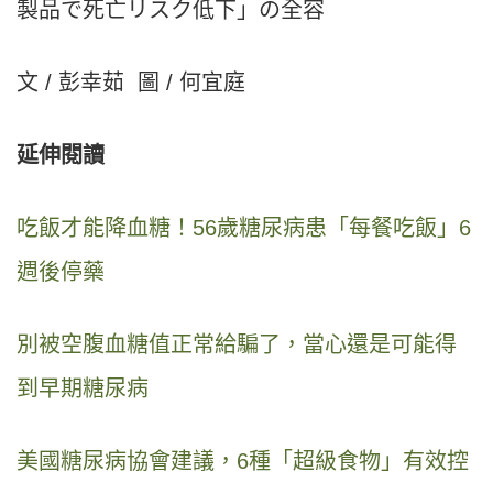
製品で死亡リスク低下」の全容
文 / 彭幸茹
圖 / 何宜庭
延伸閱讀
吃飯才能降血糖！56歲糖尿病患「每餐吃飯」6
週後停藥
別被空腹血糖值正常給騙了，當心還是可能得
到早期糖尿病
美國糖尿病協會建議，6種「超級食物」有效控