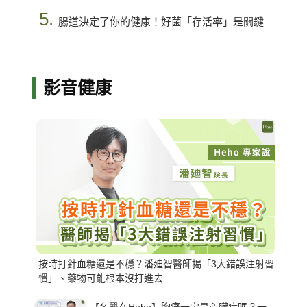
5.
腸道決定了你的健康！好菌「存活率」是關鍵
影音健康
按時打針血糖還是不穩？潘廸智醫師揭「3大錯誤注射習
慣」、藥物可能根本沒打進去
【名醫在Heho】胸痛一定是心臟病嗎？一