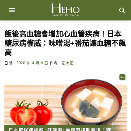
Skip
to
content
飯後高血糖會增加心血管疾病！日本
糖尿病權威：味噌湯+番茄讓血糖不飆
高
日期：
2020 年 4 月 9 日
作者：
彭幸茹