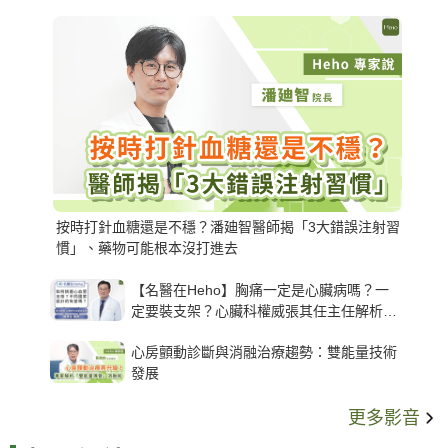
按時打針血糖還是不穩？潘廸智醫師揭「3大錯誤注射習
慣」、藥物可能根本沒打進去
【名醫在Heho】胸痛一定是心臟病嗎？一
定要裝支架？心臟科權威張其任主任解析支
架種類、風險與選擇關鍵
心房顫動診斷與消融治療趨勢：雙能量技術
發展
更多影音