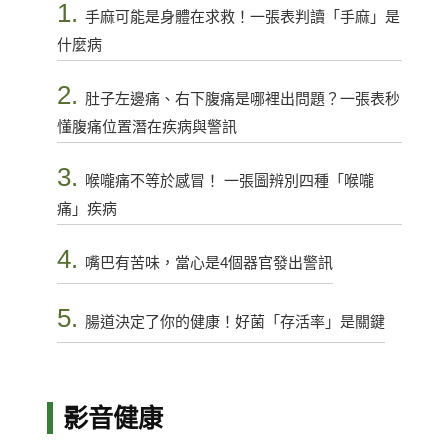
1.
手麻可能是身體在求救！一張表判讀「手麻」是
什麼病
2.
肚子左邊痛、右下腹痛是哪裡出問題？一張表秒
懂腹痛位置潛在疾病與警訊
3.
喉嚨痛不等於感冒！ 一張圖辨別四種「喉嚨
痛」疾病
4.
嘴巴有苦味，當心是4個器官發出警訊
5.
腸道決定了你的健康！好菌「存活率」是關鍵
影音健康