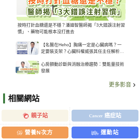
按時打針血糖還是不穩？潘廸智醫師揭「3大錯誤注射習
慣」、藥物可能根本沒打進去
【名醫在Heho】胸痛一定是心臟病嗎？一
定要裝支架？心臟科權威張其任主任解析支
架種類、風險與選擇關鍵
心房顫動診斷與消融治療趨勢：雙能量技術
發展
更多影音
相關網站
親子站
癌症站
營養N次方
運動站