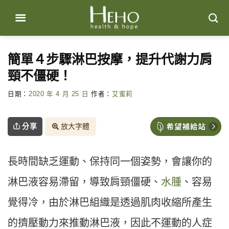
Skip
to
content
簡單４步驟淋巴按摩，提升代謝力肩
頸不僵硬！
日期：
2020 年 4 月 25 日
作者：
艾蜜莉
分享
放大字體
長時間缺乏運動、保持同一個姿勢，會讓你的
淋巴液容易滯留，導致肩頸僵硬、
水腫
、容易
覺得冷，由於淋巴組織是透過肌肉收縮所產生
的擠壓動力來推動淋巴液，因此不運動的人症