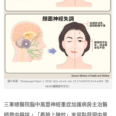
圖片來源：Otolaryngol Open J. 2018; 4(1): e1-e4. doi: 10.17140/OTLOJ-4-e006（由
HEHO編輯部中文化）
三軍總醫院腦中風暨神經重症加護病房主治醫
師周中興說，「看臉上皺紋」來早點發現中風