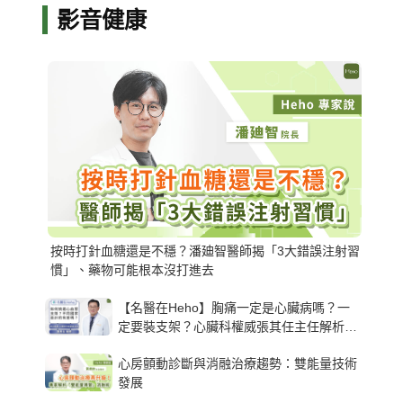
影音健康
按時打針血糖還是不穩？潘廸智醫師揭「3大錯誤注射習
慣」、藥物可能根本沒打進去
【名醫在Heho】胸痛一定是心臟病嗎？一
定要裝支架？心臟科權威張其任主任解析支
架種類、風險與選擇關鍵
心房顫動診斷與消融治療趨勢：雙能量技術
發展