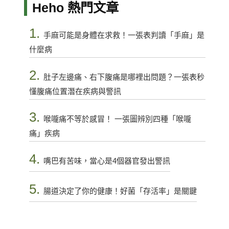
Heho 熱門文章
1.
手麻可能是身體在求救！一張表判讀「手麻」是
什麼病
2.
肚子左邊痛、右下腹痛是哪裡出問題？一張表秒
懂腹痛位置潛在疾病與警訊
3.
喉嚨痛不等於感冒！ 一張圖辨別四種「喉嚨
痛」疾病
4.
嘴巴有苦味，當心是4個器官發出警訊
5.
腸道決定了你的健康！好菌「存活率」是關鍵