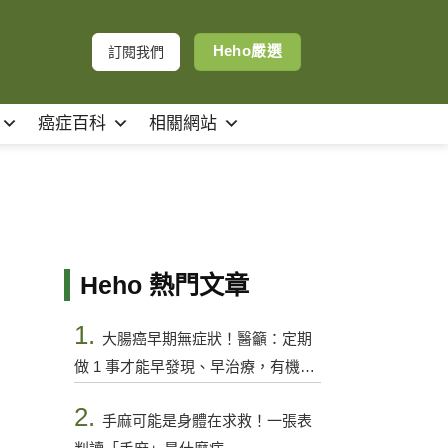
Heho嚴選
訂閱我們
癌症百科
相關網站
Heho 熱門文章
1.
大腸癌早期無症狀！醫籲：定期
做 1 事才能早發現、早治療，有機會
控制
2.
手麻可能是身體在求救！一張表