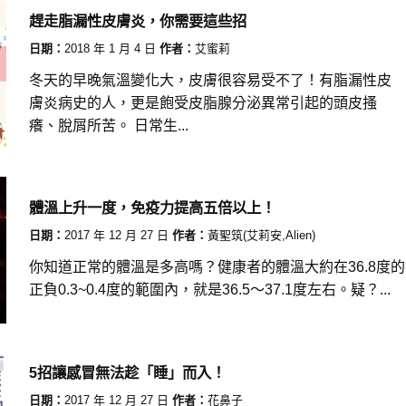
趕走脂漏性皮膚炎，你需要這些招
日期：
2018 年 1 月 4 日
作者：
艾蜜莉
冬天的早晚氣溫變化大，皮膚很容易受不了！有脂漏性皮
膚炎病史的人，更是飽受皮脂腺分泌異常引起的頭皮搔
癢、脫屑所苦。 日常生...
體溫上升一度，免疫力提高五倍以上！
日期：
2017 年 12 月 27 日
作者：
黃聖筑(艾莉安,Alien)
你知道正常的體溫是多高嗎？健康者的體溫大約在36.8度的
正負0.3~0.4度的範圍內，就是36.5～37.1度左右。疑？...
5招讓感冒無法趁「睡」而入！
日期：
2017 年 12 月 27 日
作者：
花鼻子