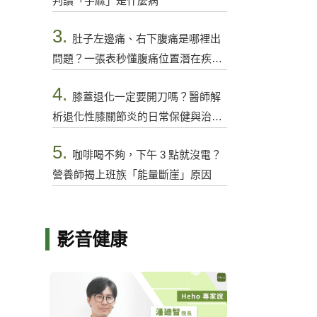
判讀「手麻」是什麼病
3.
肚子左邊痛、右下腹痛是哪裡出
問題？一張表秒懂腹痛位置潛在疾病
與警訊
4.
膝蓋退化一定要開刀嗎？醫師解
析退化性膝關節炎的日常保健與治療
選項
5.
咖啡喝不夠，下午 3 點就沒電？
營養師揭上班族「能量斷崖」原因
影音健康