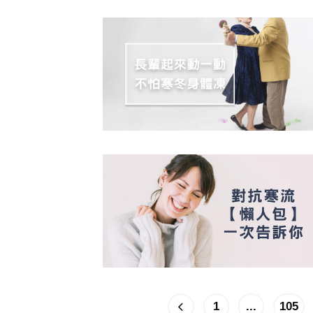
1
...
105