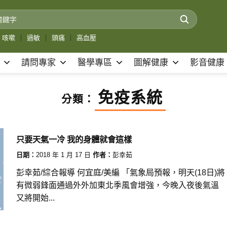
咳嗽
｜
過敏
｜
頭痛
｜
高血壓
請問專家
醫學專區
圖解健康
影音健康
免疫系統
分類：
只要天氣一冷 我的身體就會這樣
日期：
2018 年 1 月 17 日
作者：
彭幸茹
彭幸茹/綜合報導 何宜庭/美編 「氣象局預報，明天(18日)將
有微弱鋒面通過外外加東北季風會增強，今晚入夜後氣溫
又將開始...