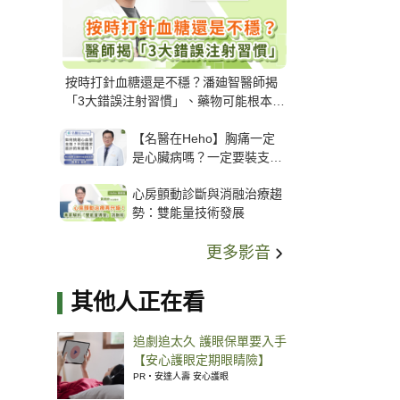
按時打針血糖還是不穩？潘廸智醫師揭
「3大錯誤注射習慣」、藥物可能根本沒
打進去
【名醫在Heho】胸痛一定
是心臟病嗎？一定要裝支
架？心臟科權威張其任主任
心房顫動診斷與消融治療趨
解析支架種類、風險與選擇
勢：雙能量技術發展
關鍵
更多影音
其他人正在看
追劇追太久 護眼保單要入手
【安心護眼定期眼睛險】
PR・安達人壽 安心護眼