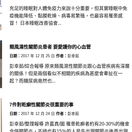
充足的睡眠對人體免疫力來說十分重要，但其實睡眠中免
疫機能降低、黏膜乾燥、病毒易繁殖，也最容易罹患感
冒！ 日本睡眠改善協會...
類風濕性關節炎患者 要愛護你的心血管
日期：
2017 年 12 月 25 日
作者：
彭幸茹
彭幸茹/綜合報導 原來類風濕性關節炎跟心血管疾病有深層
的關係！但是兩個看似不相關的疾病為甚麼會牽扯在一
起？而糖尿病竟然也...
7件對乾癬性關節炎很重要的事
日期：
2017 年 12 月 24 日
作者：
彭幸茹
彭幸茹/整理報導 許嘉真/圖 罹患乾癬者約有20-30%的機會
合併關節炎，不過也有15％的人是先出現關節炎後再出現