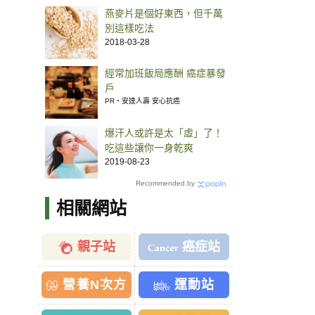
燕麥片是個好東西，但千萬
別這樣吃法
2018-03-28
經常加班飯局應酬 癌症暴發
戶
PR・安達人壽 安心抗癌
爆汗人或許是太「虛」了！
吃這些讓你一身乾爽
2019-08-23
Recommended by
相關網站
親子站
癌症站
營養N次方
運動站