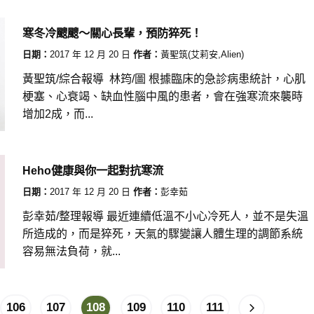
寒冬冷颼颼～關心長輩，預防猝死！
日期：
2017 年 12 月 20 日
作者：
黃聖筑(艾莉安,Alien)
黃聖筑/綜合報導 林筠/圖 根據臨床的急診病患統計，心肌
梗塞、心衰竭、缺血性腦中風的患者，會在強寒流來襲時
增加2成，而...
Heho健康與你一起對抗寒流
日期：
2017 年 12 月 20 日
作者：
彭幸茹
彭幸茹/整理報導 最近連續低溫不小心冷死人，並不是失溫
所造成的，而是猝死，天氣的驟變讓人體生理的調節系統
容易無法負荷，就...
106
107
108
109
110
111