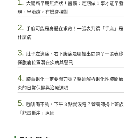
1.
大腸癌早期無症狀！醫籲：定期做 1 事才能早發
現、早治療，有機會控制
2.
手麻可能是身體在求救！一張表判讀「手麻」是
什麼病
3.
肚子左邊痛、右下腹痛是哪裡出問題？一張表秒
懂腹痛位置潛在疾病與警訊
4.
膝蓋退化一定要開刀嗎？醫師解析退化性膝關節
炎的日常保健與治療選項
5.
咖啡喝不夠，下午 3 點就沒電？營養師揭上班族
「能量斷崖」原因