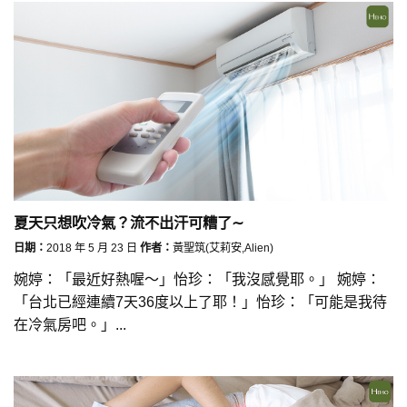
夏天只想吹冷氣？流不出汗可糟了∼
日期：
2018 年 5 月 23 日
作者：
黃聖筑(艾莉安,Alien)
婉婷：「最近好熱喔～」怡珍：「我沒感覺耶。」 婉婷：
「台北已經連續7天36度以上了耶！」怡珍：「可能是我待
在冷氣房吧。」...