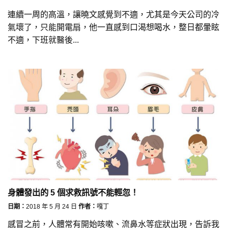
連續一周的高溫，讓曉文感覺到不適，尤其是今天公司的冷
氣壞了，只能開電扇，他一直感到口渴想喝水，整日都暈眩
不適，下班就醫後...
身體發出的 5 個求救訊號不能輕忽！
日期：
2018 年 5 月 24 日
作者：
嘎丁
感冒之前，人體常有開始咳嗽、流鼻水等症狀出現，告訴我