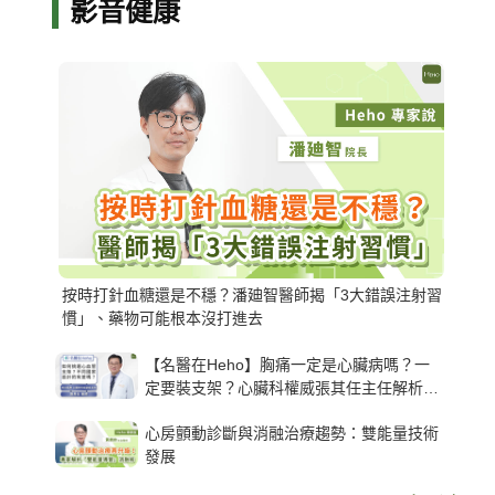
影音健康
按時打針血糖還是不穩？潘廸智醫師揭「3大錯誤注射習
慣」、藥物可能根本沒打進去
【名醫在Heho】胸痛一定是心臟病嗎？一
定要裝支架？心臟科權威張其任主任解析支
架種類、風險與選擇關鍵
心房顫動診斷與消融治療趨勢：雙能量技術
發展