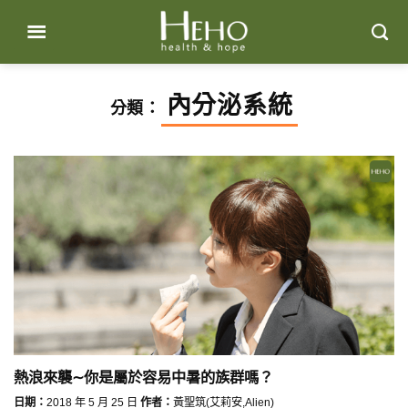
Skip
to
content
內分泌系統
分類：
熱浪來襲∼你是屬於容易中暑的族群嗎？
日期：
2018 年 5 月 25 日
作者：
黃聖筑(艾莉安,Alien)