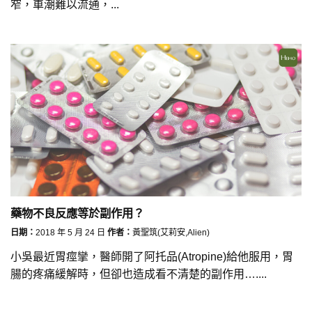
窄，車潮難以流通，...
藥物不良反應等於副作用？
日期：
2018 年 5 月 24 日
作者：
黃聖筑(艾莉安,Alien)
小吳最近胃痙攣，醫師開了阿托品(Atropine)給他服用，胃
腸的疼痛緩解時，但卻也造成看不清楚的副作用…....