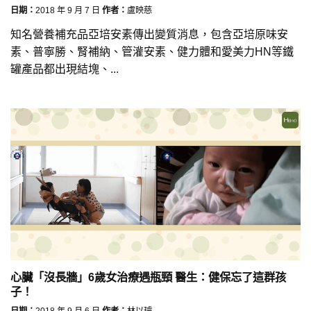
日期：
2018 年 9 月 7 日
作者：
盧映慈
知名營養補充品亞培安素傳出變質消息，包含亞培原味安
素、普寧勝、腎補納、管灌安素、健力體和愛美力HN等鐵
罐產品都出現結塊、...
心臟「沒長牆」6歲女治療遇瓶頸 醫生：健保忘了這群孩
子！
日期：
2018 年 9 月 6 日
作者：
林以璿