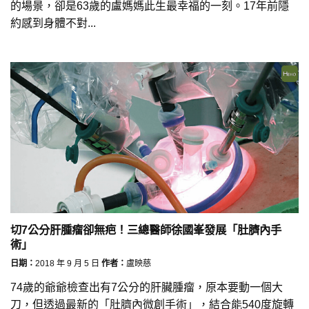
的場景，卻是63歲的盧媽媽此生最幸福的一刻。17年前隱
約感到身體不對...
切7公分肝腫瘤卻無疤！三總醫師徐國峯發展「肚臍內手
術」
日期：
2018 年 9 月 5 日
作者：
盧映慈
74歲的爺爺檢查出有7公分的肝臟腫瘤，原本要動一個大
刀，但透過最新的「肚臍內微創手術」，結合能540度旋轉