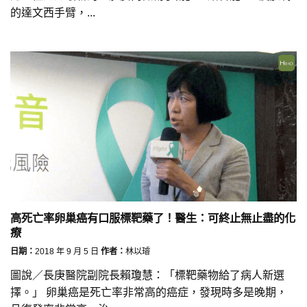
的達文西手臂，...
高死亡率卵巢癌有口服標靶藥了！醫生：可終止無止盡的化
療
日期：
2018 年 9 月 5 日
作者：
林以璿
圖說／長庚醫院副院長賴瓊慧：「標靶藥物給了病人新選
擇。」 卵巢癌是死亡率非常高的癌症，發現時多是晚期，