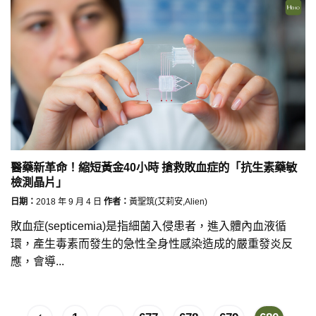
醫藥新革命！縮短黃金40小時 搶救敗血症的「抗生素藥敏
檢測晶片」
日期：
2018 年 9 月 4 日
作者：
黃聖筑(艾莉安,Alien)
敗血症(septicemia)是指細菌入侵患者，進入體內血液循
環，產生毒素而發生的急性全身性感染造成的嚴重發炎反
應，會導...