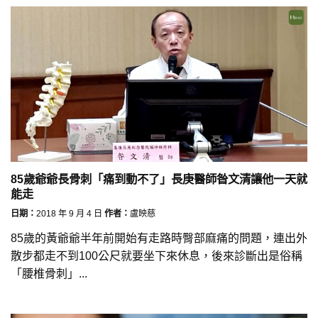
85歲爺爺長骨刺「痛到動不了」長庚醫師昝文清讓他一天就
能走
日期：
2018 年 9 月 4 日
作者：
盧映慈
85歲的黃爺爺半年前開始有走路時臀部麻痛的問題，連出外
散步都走不到100公尺就要坐下來休息，後來診斷出是俗稱
「腰椎骨刺」...