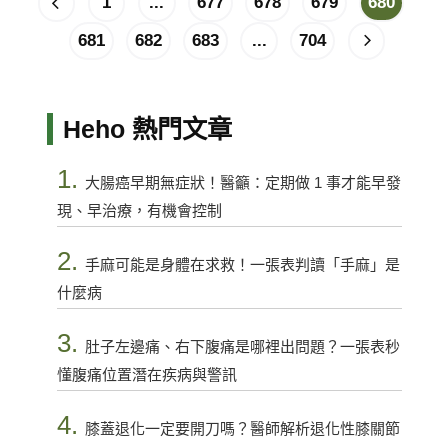
1
...
677
678
679
680
681
682
683
...
704
Heho 熱門文章
1.
大腸癌早期無症狀！醫籲：定期做 1 事才能早發
現、早治療，有機會控制
2.
手麻可能是身體在求救！一張表判讀「手麻」是
什麼病
3.
肚子左邊痛、右下腹痛是哪裡出問題？一張表秒
懂腹痛位置潛在疾病與警訊
4.
膝蓋退化一定要開刀嗎？醫師解析退化性膝關節