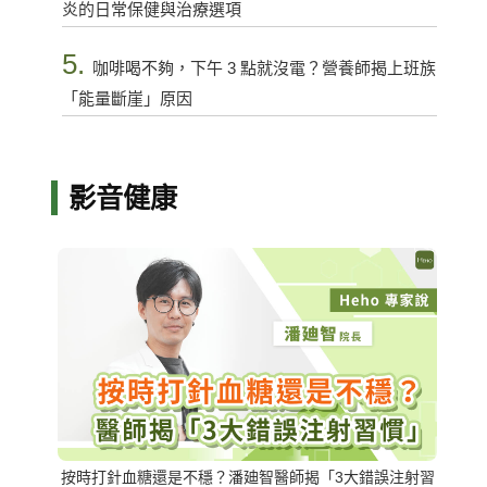
炎的日常保健與治療選項
5.
咖啡喝不夠，下午 3 點就沒電？營養師揭上班族
「能量斷崖」原因
影音健康
按時打針血糖還是不穩？潘廸智醫師揭「3大錯誤注射習