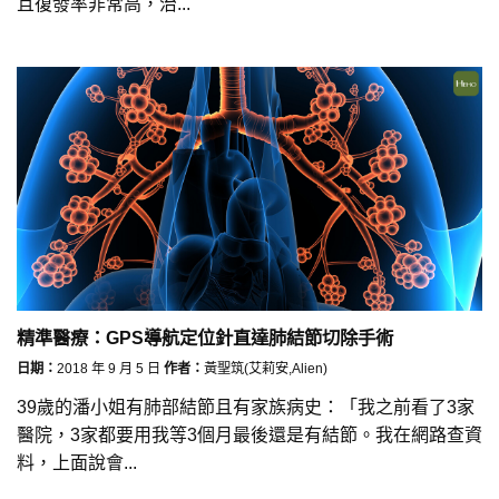
且復發率非常高，治...
精準醫療：GPS導航定位針直達肺結節切除手術
日期：
2018 年 9 月 5 日
作者：
黃聖筑(艾莉安,Alien)
39歲的潘小姐有肺部結節且有家族病史：「我之前看了3家
醫院，3家都要用我等3個月最後還是有結節。我在網路查資
料，上面說會...