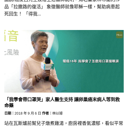
品「拉撒路的復活」 象徵醫師就像耶穌一樣，幫助病患起
死回生！ 「得我...
「我學會帶口罩哭」家人醫生支持 讓卵巢癌末病人等到救
命藥
日期：
2018 年 9 月 6 日
作者：
林以璿
站在瓦斯爐前幫兒子燉煮雞湯，廚房裡香氣濃郁，看似平常