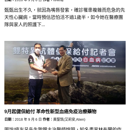
甄甄出生不久，就因為嘴唇發紫，確診罹患複雜而危急的先
天性心臟病，當時預估恐怕活不過1歲半，如今她在醫療團
隊與家人的照護下...
9月起健保給付 革命性新型血癌免疫治療藥物
日期：
2018 年 9 月 6 日
作者：
黃聖筑(艾莉安,Alien)
圖說/癌友呂先生致贈主治醫師姚明，知名畫家林布蘭的作