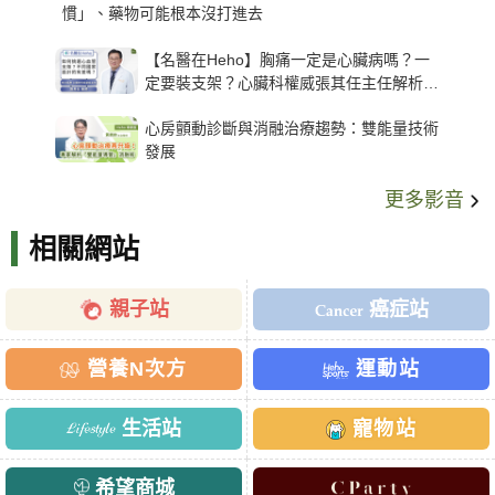
慣」、藥物可能根本沒打進去
【名醫在Heho】胸痛一定是心臟病嗎？一
定要裝支架？心臟科權威張其任主任解析支
架種類、風險與選擇關鍵
心房顫動診斷與消融治療趨勢：雙能量技術
發展
更多影音
相關網站
親子站
癌症站
營養N次方
運動站
生活站
寵物站
希望商城