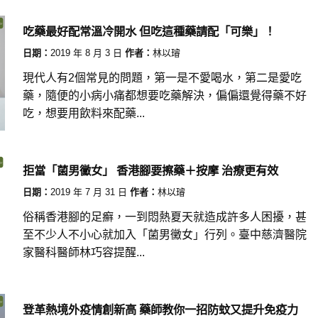
吃藥最好配常溫冷開水 但吃這種藥請配「可樂」！
日期：
2019 年 8 月 3 日
作者：
林以璿
現代人有2個常見的問題，第一是不愛喝水，第二是愛吃
藥，隨便的小病小痛都想要吃藥解決，偏偏還覺得藥不好
吃，想要用飲料來配藥...
拒當「菌男黴女」 香港腳要擦藥＋按摩 治療更有效
日期：
2019 年 7 月 31 日
作者：
林以璿
俗稱香港腳的足癬，一到悶熱夏天就造成許多人困擾，甚
至不少人不小心就加入「菌男黴女」行列。臺中慈濟醫院
家醫科醫師林巧容提醒...
登革熱境外疫情創新高 藥師教你一招防蚊又提升免疫力