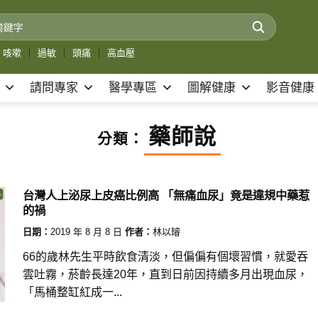
咳嗽
｜
過敏
｜
頭痛
｜
高血壓
請問專家
醫學專區
圖解健康
影音健康
藥師說
分類：
台灣人上泌尿上皮癌比例高 「無痛血尿」竟是違規中藥惹
的禍
日期：
2019 年 8 月 8 日
作者：
林以璿
66的歲林先生平時飲食清淡，但偏偏有個壞習慣，就愛吞
雲吐霧，菸齡長達20年，直到日前因持續多月出現血尿，
「馬桶整缸紅成一...