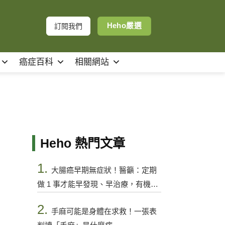
Heho嚴選
訂閱我們
癌症百科
相關網站
Heho 熱門文章
1.
大腸癌早期無症狀！醫籲：定期
做 1 事才能早發現、早治療，有機會
控制
2.
手麻可能是身體在求救！一張表