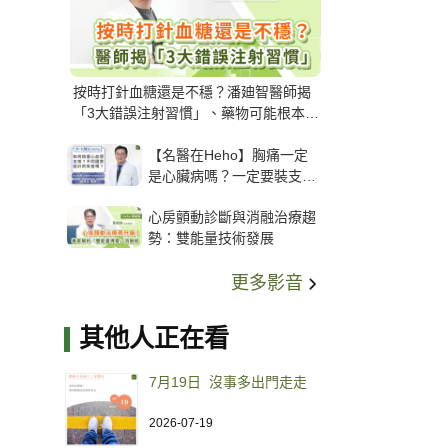
按時打針血糖還是不穩？潘廸智醫師揭
「3大錯誤注射習慣」、藥物可能根本沒
打進去
【名醫在Heho】胸痛一定
是心臟病嗎？一定要裝支
架？心臟科權威張其任主任
心房顫動診斷與消融治療趨
解析支架種類、風險與選擇
勢：雙能量技術發展
關鍵
更多影音
其他人正在看
7月19日 沒事多出門走走
2026-07-19