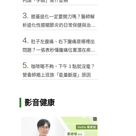
判讀「手麻」是什麼病
3.
膝蓋退化一定要開刀嗎？醫師解
析退化性膝關節炎的日常保健與治療
選項
4.
肚子左邊痛、右下腹痛是哪裡出
問題？一張表秒懂腹痛位置潛在疾病
與警訊
5.
咖啡喝不夠，下午 3 點就沒電？
營養師揭上班族「能量斷崖」原因
影音健康