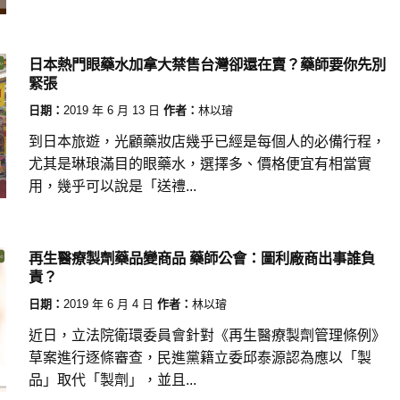
日本熱門眼藥水加拿大禁售台灣卻還在賣？藥師要你先別
緊張
日期：
2019 年 6 月 13 日
作者：
林以璿
到日本旅遊，光顧藥妝店幾乎已經是每個人的必備行程，
尤其是琳琅滿目的眼藥水，選擇多、價格便宜有相當實
用，幾乎可以說是「送禮...
再生醫療製劑藥品變商品 藥師公會：圖利廠商出事誰負
責？
日期：
2019 年 6 月 4 日
作者：
林以璿
近日，立法院衛環委員會針對《再生醫療製劑管理條例》
草案進行逐條審查，民進黨籍立委邱泰源認為應以「製
品」取代「製劑」，並且...