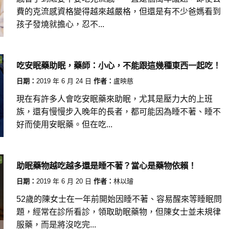
費的克流感資格變得越來越嚴格，但還是有不少爸媽看到
孩子發燒就擔心，忍不...
吃安眠藥助眠，藥師：小心，不能跟這幾種東西一起吃！
日期：
2019 年 6 月 24 日
作者：
盧映慈
現在有許多人會吃安眠藥來助眠，尤其是壓力大的上班
族，還有慢慢步入晚年的長者，都可能因為睡不著、睡不
好而使用安眠藥。但在吃...
助眠藥物越吃越多還是睡不著？當心是藥物依賴！
日期：
2019 年 6 月 20 日
作者：
林以璿
52歲的陳女士在一年前開始因睡不著、容易醒來等睡眠問
題，經常在診所看診，領取助眠藥物，但陳女士並未規律
服藥，而是將沒吃完...