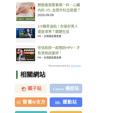
靜脈曲張要看哪一科，心臟
內科 VS. 血管外科怎麼選？
2020-09-09
1/2機率淪陷！你是好男人
還是渣男？關鍵在這
PR・台灣癌症基金會
伴侶和妳一起預防HPV，才
有資格說愛妳！
PR・台灣癌症基金會
Recommended by
相關網站
親子站
癌症站
營養N次方
運動站