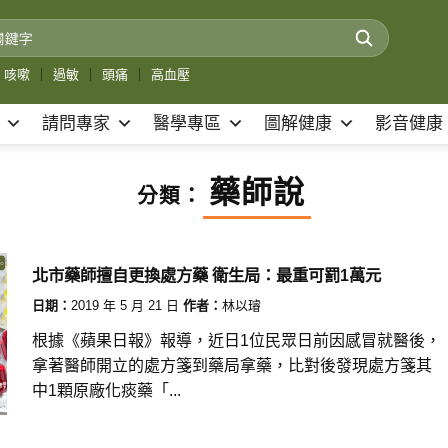
咳嗽
｜
過敏
｜
頭痛
｜
高血壓
請問專家
醫學專區
圖解健康
影音健康
藥師說
分類：
北市藥師擅自更換處方藥 衛生局：最重可罰1萬元
日期：
2019 年 5 月 21 日
作者：
林以璿
根據《蘋果日報》報導，近日1位民眾日前因感冒就醫後，
拿著醫師開立的處方箋到藥局拿藥，比對後發現處方箋其
中1顆原廠化痰藥「...