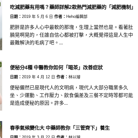
吃減肥藥有用嗎？藥師詳解2款熱門減肥藥的「減肥機制」
日期：
2019 年 5 月 6 日
作者：
Heho編輯部
肥胖是許多人心中最軟的那塊，生理上當然也是。看著肚
腩晃啊晃的，任誰自信心都被打擊，大概覺得這是人生中
最難解決的毛病了吧。...
便秘分4種 中醫教你如何「喝茶」改善症狀
日期：
2019 年 4 月 12 日
作者：
林以璿
便秘儼然已是現代人的文明病，現代人大部分職業多久
坐、少運動、工作壓力、飲食偏差及三餐不定時等都可能
是造成便秘的原因。許多...
春季氣候變化大 中藥師教你「三管齊下」養生
日期：
2019 年 3 月 22 日
作者：
林以璿