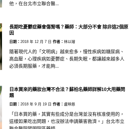
他，在台北市立聯合醫...
長期吃憂鬱症藥會傷腎嗎？藥師：大部分不會 除非這2個原
因
日期：
2018 年 12 月 7 日
作者：
林以璿
隨著現代人的「文明病」越來愈多，慢性疾病如糖尿病、
高血壓，心理疾病如憂鬱症、長期失眠，都讓越來越多人
必須長期服藥，才能夠...
日本買來的藥妝台灣不合法？蘇柏名藥師詳解10大用藥問
題
日期：
2018 年 9 月 19 日
作者：
盧映慈
「日本買的藥，其實有些成分是台灣並沒有核准使用的，
這樣如果吃出問題，也沒辦法申請藥害救濟。」台北市立
聯合醫院陽明院區藥師...