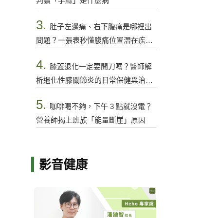
判讀「手麻」是什麼病
3.
肚子左邊痛、右下腹痛是哪裡出
問題？一張表秒懂腹痛位置潛在疾病
與警訊
4.
膝蓋退化一定要開刀嗎？醫師解
析退化性膝關節炎的日常保健與治療
選項
5.
咖啡喝不夠，下午 3 點就沒電？
營養師揭上班族「能量斷崖」原因
影音健康