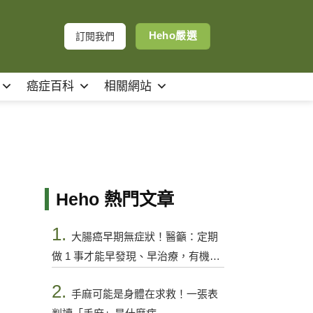
Heho嚴選
訂閱我們
癌症百科
相關網站
Heho 熱門文章
1.
大腸癌早期無症狀！醫籲：定期
做 1 事才能早發現、早治療，有機會
控制
2.
手麻可能是身體在求救！一張表