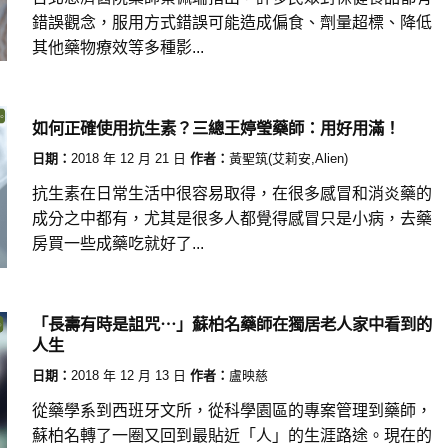
錯誤觀念，服用方式錯誤可能造成偏食、劑量超標、降低
其他藥物療效等多種影...
如何正確使用抗生素？三總王婷瑩藥師：用好用滿！
日期：
2018 年 12 月 21 日
作者：
黃聖筑(艾莉安,Alien)
抗生素在日常生活中很容易取得，在很多感冒和消炎藥的
成分之中都有，尤其是很多人都覺得感冒只是小病，去藥
房買一些成藥吃就好了...
「長壽有時是詛咒⋯」蘇柏名藥師在獨居老人家中看到的
人生
日期：
2018 年 12 月 13 日
作者：
盧映慈
從藥學系到西班牙文所，從科學園區的專案管理到藥師，
蘇柏名轉了一圈又回到最貼近「人」的生涯路途。現在的