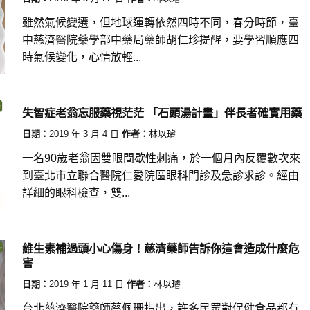
雖然氣候變遷，但地球運轉依然四時不同，春分時節，臺
中慈濟醫院藥學部中藥局藥師胡仁珍提醒，要學習順應四
時氣候變化，心情放輕...
失智症老翁忘服藥視茫茫 「石頭湯計畫」伴長者確實用藥
日期：
2019 年 3 月 4 日
作者：
林以璿
一名90歲老翁因雙眼間歇性刺痛，於一個月內反覆數次來
到臺北市立聯合醫院仁愛院區眼科門診及急診求診。經由
詳細的眼科檢查，雙...
維生素補過頭小心傷身！慈濟藥師告訴你這會造成什麼危
害
日期：
2019 年 1 月 11 日
作者：
林以璿
台北慈濟醫院藥師蔡佩珊指出，許多民眾對保健食品都有