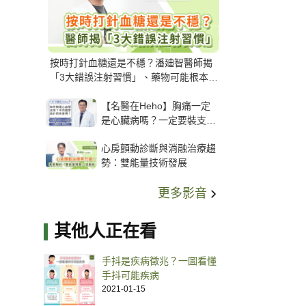
按時打針血糖還是不穩？潘廸智醫師揭
「3大錯誤注射習慣」、藥物可能根本沒
打進去
【名醫在Heho】胸痛一定
是心臟病嗎？一定要裝支
架？心臟科權威張其任主任
心房顫動診斷與消融治療趨
解析支架種類、風險與選擇
勢：雙能量技術發展
關鍵
更多影音
其他人正在看
手抖是疾病徵兆？一圖看懂
手抖可能疾病
2021-01-15