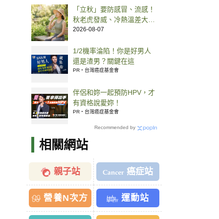
「立秋」要防感冒、流感！
秋老虎發威、冷熱溫差大，
中醫推預防 5 方法
2026-08-07
1/2機率淪陷！你是好男人
還是渣男？關鍵在這
PR・台灣癌症基金會
伴侶和妳一起預防HPV，才
有資格說愛妳！
PR・台灣癌症基金會
Recommended by
相關網站
親子站
癌症站
營養N次方
運動站