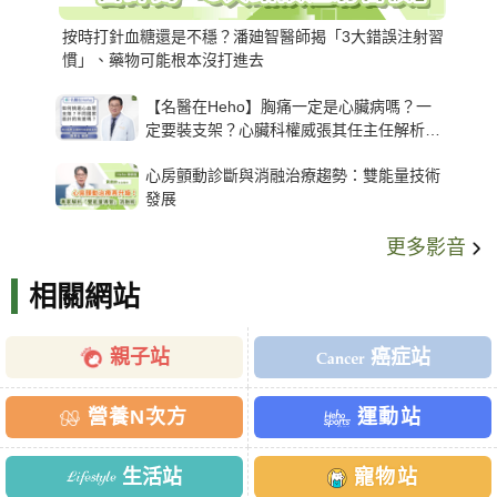
按時打針血糖還是不穩？潘廸智醫師揭「3大錯誤注射習
慣」、藥物可能根本沒打進去
【名醫在Heho】胸痛一定是心臟病嗎？一
定要裝支架？心臟科權威張其任主任解析支
架種類、風險與選擇關鍵
心房顫動診斷與消融治療趨勢：雙能量技術
發展
更多影音
相關網站
親子站
癌症站
營養N次方
運動站
生活站
寵物站