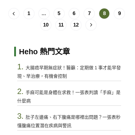
1
...
5
6
7
8
9
10
11
12
Heho 熱門文章
1.
大腸癌早期無症狀！醫籲：定期做 1 事才能早發
現、早治療，有機會控制
2.
手麻可能是身體在求救！一張表判讀「手麻」是
什麼病
3.
肚子左邊痛、右下腹痛是哪裡出問題？一張表秒
懂腹痛位置潛在疾病與警訊