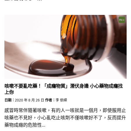
咳嗽不要亂吃藥！「成癮物質」潛伏身邊 小心藥物成癮找
上你
日期：
2020 年 8 月 26 日
作者：
李 依嵘
感冒時常伴隨著咳嗽，有的人一咳就是一個月，即使服用止
咳藥也不見好，小心亂吃止咳劑不僅咳嗽好不了，反而提升
藥物成癮的危險性...