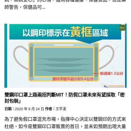
師警告，保健品可...
雙鋼印口罩上路兩招判斷MIT！防假口罩未來有望採取「密
封包裝」
日期：
2020 年 9 月 24 日
作者：
王芊淩
為了避免假口罩混充市場，指揮中心決定以雙鋼印的方式來
杜絕，如今是雙鋼印口罩販賣的首日，並未如預期出現大量