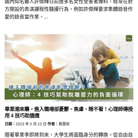
國內知名藝人許傑輝日前遭多名女性受害者爆料，經常在對
方開設的表演課程性騷擾行為，例如許傑輝要求集體錄音作
愛的錄音當作業、...
畢業潮來襲，進入職場卻憂鬱、焦慮、睡不著！心理師傳授
用 4 技巧助適應
日期：
2023 年 5 月 23 日
作者：
黃慧玫
隨著畢業季即將到來，大學生將面臨身分的轉換。從自由自