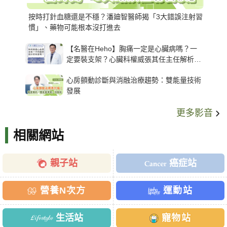
按時打針血糖還是不穩？潘廸智醫師揭「3大錯誤注射習
慣」、藥物可能根本沒打進去
【名醫在Heho】胸痛一定是心臟病嗎？一
定要裝支架？心臟科權威張其任主任解析支
架種類、風險與選擇關鍵
心房顫動診斷與消融治療趨勢：雙能量技術
發展
更多影音
相關網站
親子站
癌症站
營養N次方
運動站
生活站
寵物站