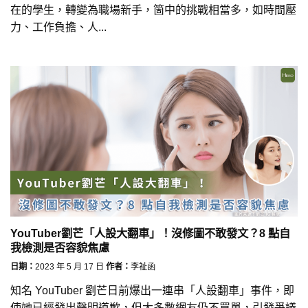
在的學生，轉變為職場新手，箇中的挑戰相當多，如時間壓
力、工作負擔、人...
YouTuber劉芒「人設大翻車」！沒修圖不敢發文？8 點自
我檢測是否容貌焦慮
日期：
2023 年 5 月 17 日
作者：
李祉函
知名 YouTuber 劉芒日前爆出一連串「人設翻車」事件，即
使她已經發出聲明道歉，但大多數網友仍不買單，引發爭議