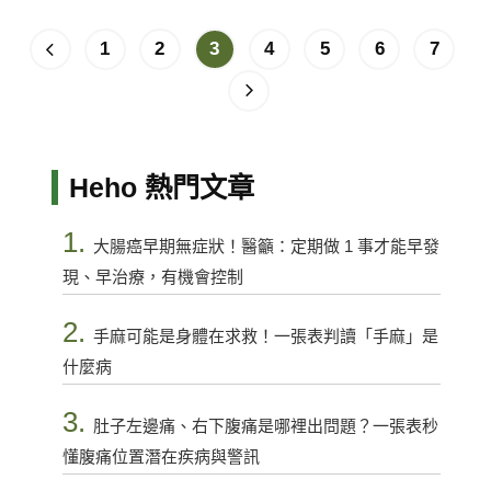
1
2
3
4
5
6
7
Heho 熱門文章
1.
大腸癌早期無症狀！醫籲：定期做 1 事才能早發
現、早治療，有機會控制
2.
手麻可能是身體在求救！一張表判讀「手麻」是
什麼病
3.
肚子左邊痛、右下腹痛是哪裡出問題？一張表秒
懂腹痛位置潛在疾病與警訊