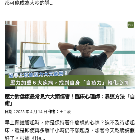
都可能成為大吵的導...
壓力對健康最常見六大類傷害！臨床心理師：靠這方法「自
癒」
日期：
2023 年 4 月 14 日
作者：
王芊淩
早上鬧鐘響起時，你是保持著什麼樣的心情？迫不及待想起
床，還是即使再多躺半小時仍不願起身，想著今天乾脆請假
好了。根據《He...