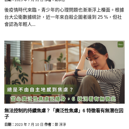
後疫情時代來臨，青少年的心理問題也漸漸浮上檯面。根據
台大公衛數據統計，近一年來自殺企圖者達到 25 %，但社
會認為年輕人...
無法控制的持續焦慮？「廣泛性焦慮」6 特徵看有無潛在因
子
日期：
2023 年 7 月 10 日
作者：
鄭 淳淳