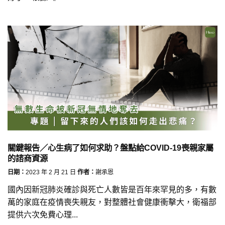
關鍵報告／心生病了如何求助？盤點給COVID-19喪親家屬
的諮商資源
日期：
2023 年 2 月 21 日
作者：
謝承恩
國內因新冠肺炎確診與死亡人數皆是百年來罕見的多，有數
萬的家庭在疫情喪失親友，對整體社會健康衝擊大，衛福部
提供六次免費心理...