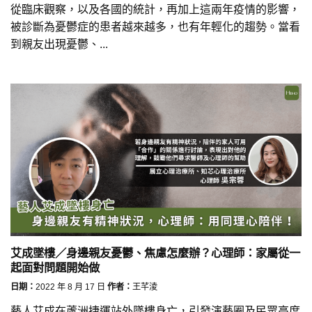
從臨床觀察，以及各國的統計，再加上這兩年疫情的影響，
被診斷為憂鬱症的患者越來越多，也有年輕化的趨勢。當看
到親友出現憂鬱、...
艾成墜樓／身邊親友憂鬱、焦慮怎麼辦？心理師：家屬從一
起面對問題開始做
日期：
2022 年 8 月 17 日
作者：
王芊淩
藝人艾成在蘆洲捷運站外墜樓身亡，引發演藝圈及民眾高度