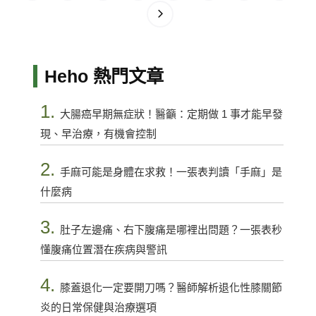
Heho 熱門文章
1.
大腸癌早期無症狀！醫籲：定期做 1 事才能早發
現、早治療，有機會控制
2.
手麻可能是身體在求救！一張表判讀「手麻」是
什麼病
3.
肚子左邊痛、右下腹痛是哪裡出問題？一張表秒
懂腹痛位置潛在疾病與警訊
4.
膝蓋退化一定要開刀嗎？醫師解析退化性膝關節
炎的日常保健與治療選項