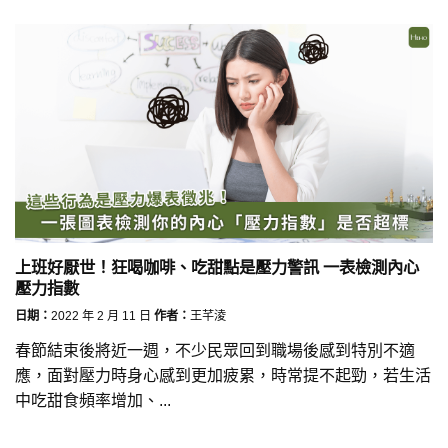
上班好厭世！狂喝咖啡、吃甜點是壓力警訊 一表檢測內心
壓力指數
日期：
2022 年 2 月 11 日
作者：
王芊淩
春節結束後將近一週，不少民眾回到職場後感到特別不適
應，面對壓力時身心感到更加疲累，時常提不起勁，若生活
中吃甜食頻率增加、...