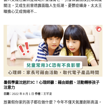
關注，艾成生前曾透露面臨人生低潮、憂鬱症纏身，太太王
瞳擔心艾成情緒不...
暑假學童沈迷於3C！心理師籲：藉由遊戲、活動轉移孩子
注意力
日期：
2022 年 8 月 1 日
作者：
王芊淩
放暑假你家的孩子都在做什麼？今年不僅天氣屢創新高溫，