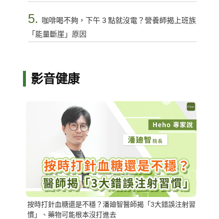
5.
咖啡喝不夠，下午 3 點就沒電？營養師揭上班族
「能量斷崖」原因
影音健康
按時打針血糖還是不穩？潘廸智醫師揭「3大錯誤注射習
慣」、藥物可能根本沒打進去