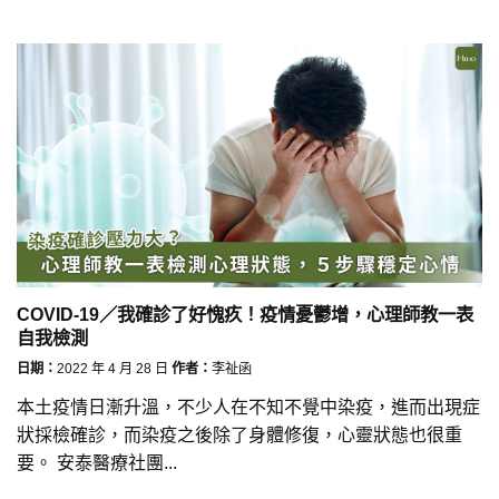
COVID-19／我確診了好愧疚！疫情憂鬱增，心理師教一表
自我檢測
日期：
2022 年 4 月 28 日
作者：
李祉函
本土疫情日漸升溫，不少人在不知不覺中染疫，進而出現症
狀採檢確診，而染疫之後除了身體修復，心靈狀態也很重
要。 安泰醫療社團...