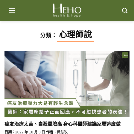
Skip
to
content
心理師說
分類：
癌友治療太苦、自殺風險高 身心科醫師建議家屬這麼做
日期：
2022 年 10 月 3 日
作者：
黃慧玫