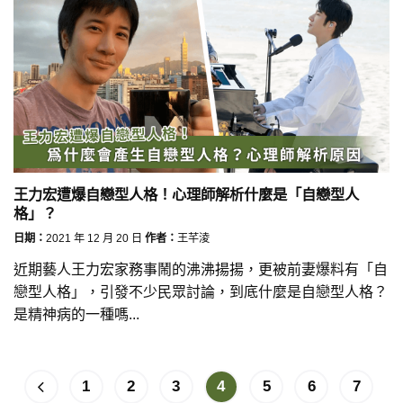
王力宏遭爆自戀型人格！心理師解析什麼是「自戀型人
格」？
日期：
2021 年 12 月 20 日
作者：
王芊淩
近期藝人王力宏家務事鬧的沸沸揚揚，更被前妻爆料有「自
戀型人格」，引發不少民眾討論，到底什麼是自戀型人格？
是精神病的一種嗎...
1
2
3
4
5
6
7