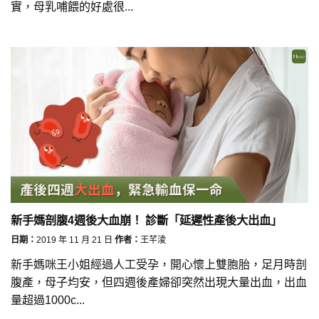
實，母乳哺餵的好處很...
新手媽剖腹4週後大血崩！ 診斷「延遲性產後大出血」
日期：
2019 年 11 月 21 日
作者：
王芊淩
新手媽咪王小姐經過人工受孕，開心懷上雙胞胎，足月時剖
腹產，母子均安，但四週後產婦卻突然出現大量出血，出血
量超過1000c...