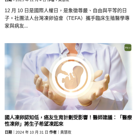
12 月 10 日是國際人權日，是象徵尊嚴、自由與平等的日
子。社團法人台灣凍卵協會（TEFA）攜手臨床生殖醫學專
家與病友...
國人凍卵認知低，癌友生育計劃受影響！醫師建議：「醫療
性凍卵」將生子希望凍起來
日期：
2024 年 10 月 31 日
作者：
黃慧玫