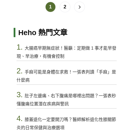
1
2
Heho 熱門文章
1.
大腸癌早期無症狀！醫籲：定期做 1 事才能早發
現、早治療，有機會控制
2.
手麻可能是身體在求救！一張表判讀「手麻」是
什麼病
3.
肚子左邊痛、右下腹痛是哪裡出問題？一張表秒
懂腹痛位置潛在疾病與警訊
4.
膝蓋退化一定要開刀嗎？醫師解析退化性膝關節
炎的日常保健與治療選項