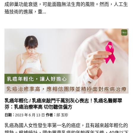
成卵巢功能衰退，可能面臨無法生育的風險。然而，人工生
殖技術的進展，重...
乳癌年輕化 / 乳癌來敲門千萬別灰心喪志！乳癌名醫鄭翠
芬：乳癌治療率高 切勿聽信偏方
日期：
2023 年 6 月 13 日
作者：
邱 玉珍
乳癌為國人女性發生率第一名的癌症，且有越來越年輕化的
趨勢。根據統計，國內罹患乳癌的年齡逐年下修，40歲以下