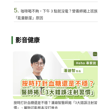
5.
咖啡喝不夠，下午 3 點就沒電？營養師揭上班族
「能量斷崖」原因
影音健康
按時打針血糖還是不穩？潘廸智醫師揭「3大錯誤注射習
慣」、藥物可能根本沒打進去