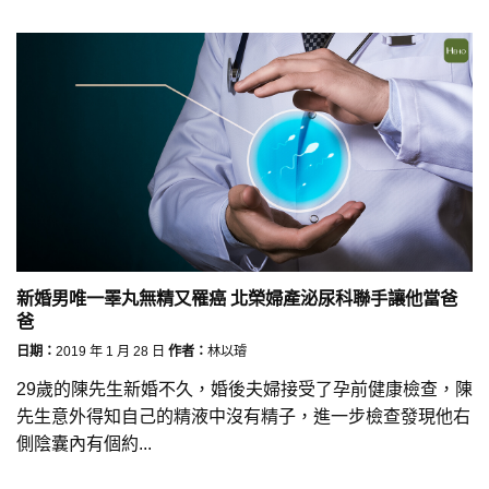
新婚男唯一睪丸無精又罹癌 北榮婦產泌尿科聯手讓他當爸
爸
日期：
2019 年 1 月 28 日
作者：
林以璿
29歲的陳先生新婚不久，婚後夫婦接受了孕前健康檢查，陳
先生意外得知自己的精液中沒有精子，進一步檢查發現他右
側陰囊內有個約...