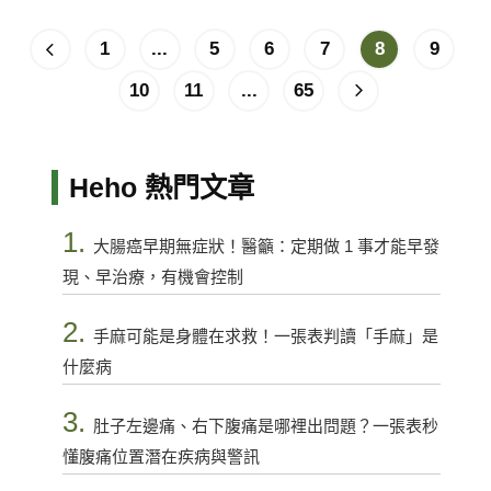
1
...
5
6
7
8
9
10
11
...
65
Heho 熱門文章
1.
大腸癌早期無症狀！醫籲：定期做 1 事才能早發
現、早治療，有機會控制
2.
手麻可能是身體在求救！一張表判讀「手麻」是
什麼病
3.
肚子左邊痛、右下腹痛是哪裡出問題？一張表秒
懂腹痛位置潛在疾病與警訊