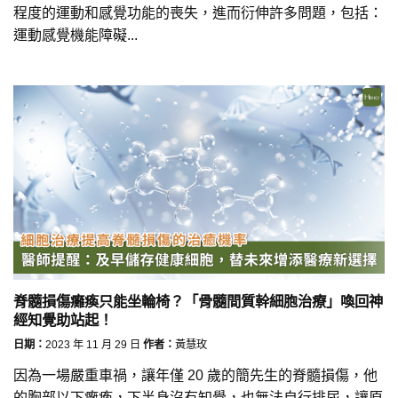
程度的運動和感覺功能的喪失，進而衍伸許多問題，包括：
運動感覺機能障礙...
脊髓損傷癱瘓只能坐輪椅？「骨髓間質幹細胞治療」喚回神
經知覺助站起！
日期：
2023 年 11 月 29 日
作者：
黃慧玫
因為一場嚴重車禍，讓年僅 20 歲的簡先生的脊髓損傷，他
的胸部以下癱瘓，下半身沒有知覺，也無法自行排尿，讓原