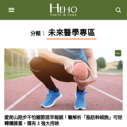
Skip
to
content
未來醫學專區
分類：
愛爬山跑步不怕關節提早報銷！醫解析「脂肪幹細胞」可逆
轉爛膝蓋，還有 3 強大用途