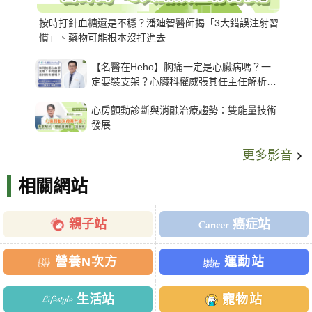
按時打針血糖還是不穩？潘廸智醫師揭「3大錯誤注射習
慣」、藥物可能根本沒打進去
【名醫在Heho】胸痛一定是心臟病嗎？一
定要裝支架？心臟科權威張其任主任解析支
架種類、風險與選擇關鍵
心房顫動診斷與消融治療趨勢：雙能量技術
發展
更多影音
相關網站
親子站
癌症站
營養N次方
運動站
生活站
寵物站