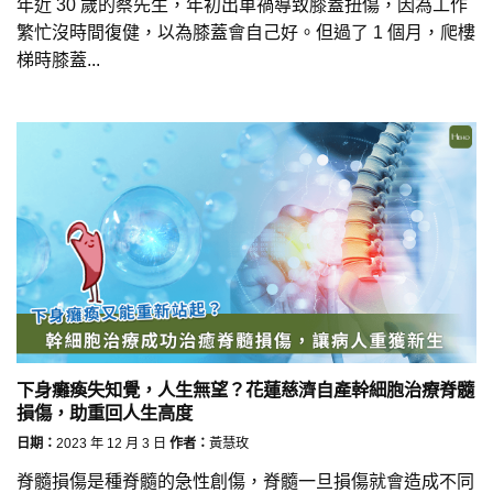
年近 30 歲的蔡先生，年初出車禍導致膝蓋扭傷，因為工作
繁忙沒時間復健，以為膝蓋會自己好。但過了 1 個月，爬樓
梯時膝蓋...
下身癱瘓失知覺，人生無望？花蓮慈濟自產幹細胞治療脊髓
損傷，助重回人生高度
日期：
2023 年 12 月 3 日
作者：
黃慧玫
脊髓損傷是種脊髓的急性創傷，脊髓一旦損傷就會造成不同