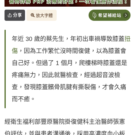
分享
放大字體
年近 30 歲的蔡先生，年初出車禍導致膝蓋
扭
傷
，因為工作繁忙沒時間復健，以為膝蓋會
自己好。但過了 1 個月，爬樓梯時膝蓋還是
疼痛無力，因此就醫檢查，經過超音波檢
查，發現膝蓋髕骨肌腱有撕裂傷，才會久痛
而不癒。
經衛生福利部豐原醫院掛復健科主治醫師張憲
伯評估，並與患者溝通後，採用高濃度血小板