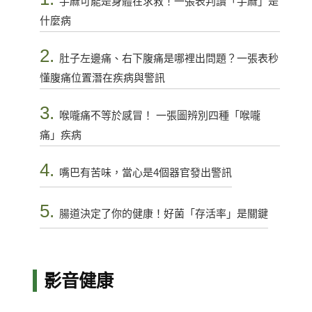
手麻可能是身體在求救！一張表判讀「手麻」是
什麼病
2.
肚子左邊痛、右下腹痛是哪裡出問題？一張表秒
懂腹痛位置潛在疾病與警訊
3.
喉嚨痛不等於感冒！ 一張圖辨別四種「喉嚨
痛」疾病
4.
嘴巴有苦味，當心是4個器官發出警訊
5.
腸道決定了你的健康！好菌「存活率」是關鍵
影音健康