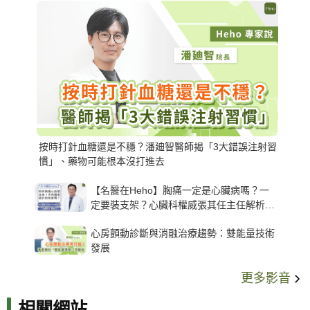
按時打針血糖還是不穩？潘廸智醫師揭「3大錯誤注射習
慣」、藥物可能根本沒打進去
【名醫在Heho】胸痛一定是心臟病嗎？一
定要裝支架？心臟科權威張其任主任解析支
架種類、風險與選擇關鍵
心房顫動診斷與消融治療趨勢：雙能量技術
發展
更多影音
相關網站