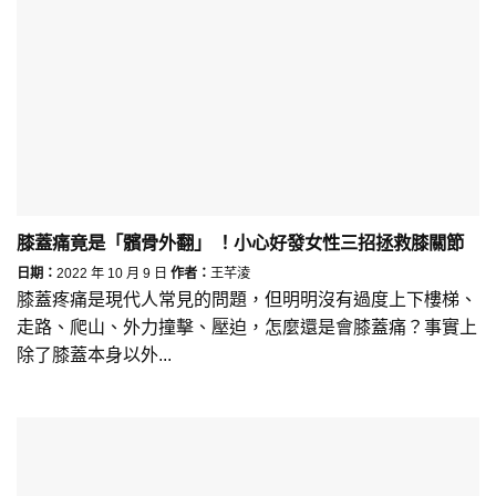
膝蓋痛竟是「髕骨外翻」 ！小心好發女性三招拯救膝關節
日期：
2022 年 10 月 9 日
作者：
王芊淩
膝蓋疼痛是現代人常見的問題，但明明沒有過度上下樓梯、
走路、爬山、外力撞擊、壓迫，怎麼還是會膝蓋痛？事實上
除了膝蓋本身以外...