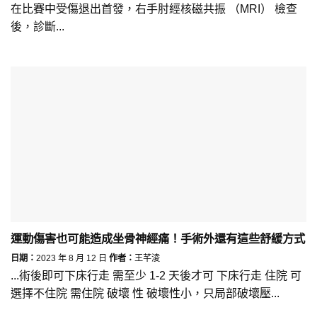
在比賽中受傷退出首發，右手肘經核磁共振 （MRI） 檢查
後，診斷...
運動傷害也可能造成坐骨神經痛！手術外還有這些舒緩方式
日期：
2023 年 8 月 12 日
作者：
王芊淩
...術後即可下床行走 需至少 1-2 天後才可 下床行走 住院 可
選擇不住院 需住院 破壞 性 破壞性小，只局部破壞壓...