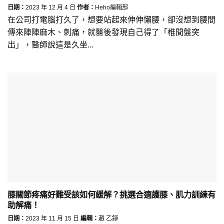
日期：
2023 年 12 月 4 日
作者：
Heho編輯部
在公司打電腦打久了，想要站起來伸伸懶腰，卻沒想到腰間
傳來陣陣麻木、刺痛，就醫後發現自己得了「椎間盤突
出」，醫師說這是久坐...
膝關節疼痛好難受該如何緩解？挑選合適護膝、肌力訓練有
助解痛！
日期：
2023 年 11 月 15 日
編輯：
趙 乙錚