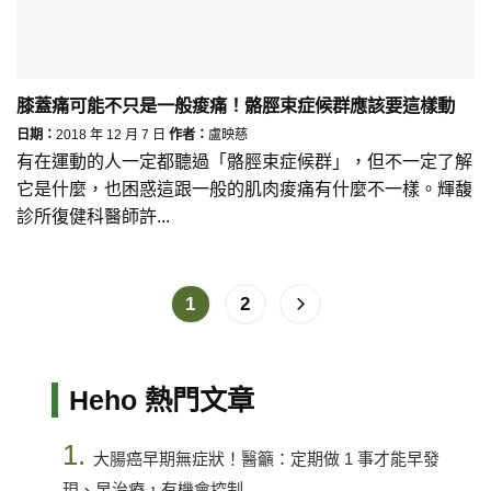
膝蓋痛可能不只是一般痠痛！骼脛束症候群應該要這樣動
日期：
2018 年 12 月 7 日
作者：
盧映慈
有在運動的人一定都聽過「骼脛束症候群」，但不一定了解
它是什麼，也困惑這跟一般的肌肉痠痛有什麼不一樣。輝馥
診所復健科醫師許...
1
2
Heho 熱門文章
1.
大腸癌早期無症狀！醫籲：定期做 1 事才能早發
現、早治療，有機會控制