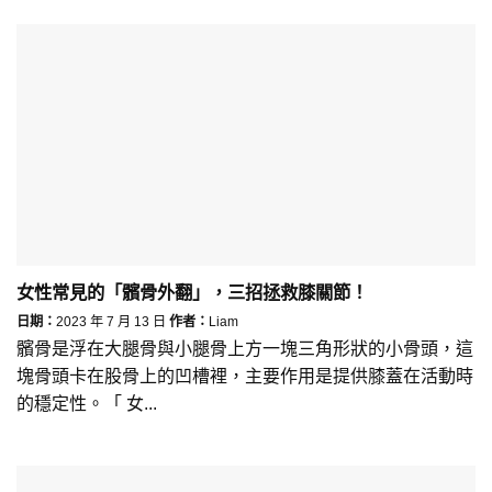
女性常見的「髕骨外翻」，三招拯救膝關節！
日期：
2023 年 7 月 13 日
作者：
Liam
髕骨是浮在大腿骨與小腿骨上方一塊三角形狀的小骨頭，這
塊骨頭卡在股骨上的凹槽裡，主要作用是提供膝蓋在活動時
的穩定性。「 女...