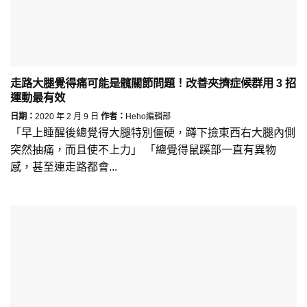
走路大腿覺得痛可能是髖關節問題！改善夾擠症候群用 3 招
運動最有效
日期：
2020 年 2 月 9 日
作者：
Heho編輯部
「早上睡醒後總覺得大腿特別僵硬，蹲下撿東西右大腿內側
突然抽痛，而且使不上力」 「總覺得鼠蹊部一直有異物
感，甚至連走路都會...