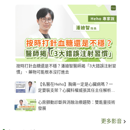
按時打針血糖還是不穩？潘廸智醫師揭「3大錯誤注射習
慣」、藥物可能根本沒打進去
【名醫在Heho】胸痛一定是心臟病嗎？一
定要裝支架？心臟科權威張其任主任解析支
架種類、風險與選擇關鍵
心房顫動診斷與消融治療趨勢：雙能量技術
發展
更多影音