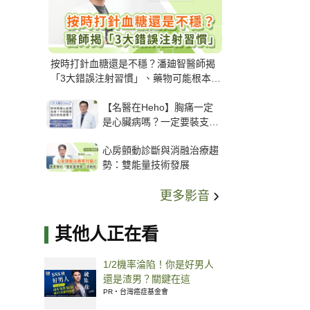
按時打針血糖還是不穩？潘廸智醫師揭
「3大錯誤注射習慣」、藥物可能根本沒
打進去
【名醫在Heho】胸痛一定
是心臟病嗎？一定要裝支
架？心臟科權威張其任主任
心房顫動診斷與消融治療趨
解析支架種類、風險與選擇
勢：雙能量技術發展
關鍵
更多影音
其他人正在看
1/2機率淪陷！你是好男人
還是渣男？關鍵在這
PR・台灣癌症基金會