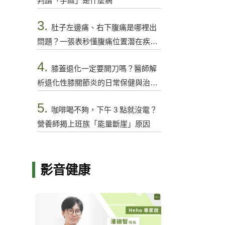
判讀「手麻」是什麼病
3.
肚子左邊痛、右下腹痛是哪裡出
問題？一張表秒懂腹痛位置潛在疾病
與警訊
4.
膝蓋退化一定要開刀嗎？醫師解
析退化性膝關節炎的日常保健與治療
選項
5.
咖啡喝不夠，下午 3 點就沒電？
營養師揭上班族「能量斷崖」原因
影音健康