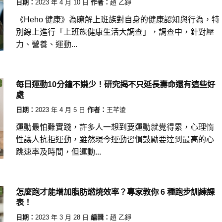
日期：
2023 年 4 月 10 日
作者：
趙 乙錚
《Heho 健康》為瞭解上班族對自身的健康認知與行為，特
別線上進行「上班族健康生活大調查」，調查中，針對壓
力、營養、運動...
每日運動10分鐘不嫌少！研究揭不只延長壽命還有這些好
處
日期：
2023 年 4 月 5 日
作者：
王芊淩
運動最怕難實踐，許多人一想到要運動就覺得累，心理惰
性讓人抗拒運動，雖然現今運動習慣鼓勵要達到最高的心
跳速率及時間，但運動...
怎麼跑才能增加脂肪燃燒效率？專家教你 6 種跑步訓練課
表！
日期：
2023 年 3 月 28 日
編輯：
趙 乙錚