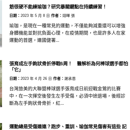
筋很硬不能練瑜珈？研究暴關鍵點在持續練習！
日期：
2023 年 5 月 8 日
作者：
翊暉 張
瑜珈，是現在一種常見的運動，不僅能夠減重還可以增強
身體機能並對抗負面心理，在疫情期間，也是許多人在家
運動的首選，連國健署...
張育成左手鉤狀骨折停戰6周！ 醫解析為何棒球選手都怕
「它」
日期：
2023 年 4 月 26 日
作者：
謝承恩
台灣旅美的大聯盟棒球選手張育成日前迎戰金鶯的比賽
中，在一次揮空後發生左手受傷，必須中途退場，後經診
斷為左手鉤狀骨骨折，紅...
運動總是受傷連連？跑步、重訓、瑜伽常見傷害有這些 記