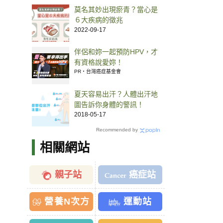
莫名其妙出現瘀青？當心是
６大疾病的徵兆
2022-09-17
伴侶和妳一起預防HPV，才
有資格說愛妳！
PR・台灣癌症基金會
夏天容易出汗？人體出汗地
圖告訴你身體的警訊！
2018-05-17
Recommended by
相關網站
親子站
癌症站
營養N次方
運動站