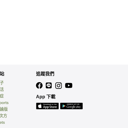
站
追蹤我們
親子
生活
癌症
App 下載
ports
討論版
 次方
ets