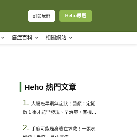
Heho嚴選
訂閱我們
癌症百科
相關網站
Heho 熱門文章
1.
大腸癌早期無症狀！醫籲：定期
做 1 事才能早發現、早治療，有機會
控制
2.
手麻可能是身體在求救！一張表