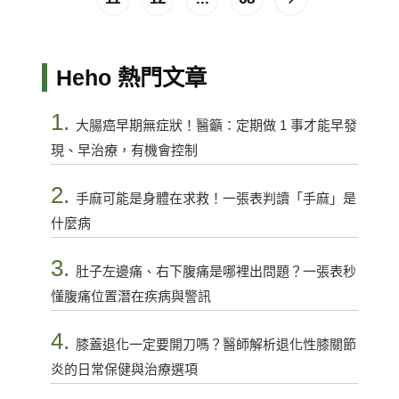
Heho 熱門文章
1.
大腸癌早期無症狀！醫籲：定期做 1 事才能早發
現、早治療，有機會控制
2.
手麻可能是身體在求救！一張表判讀「手麻」是
什麼病
3.
肚子左邊痛、右下腹痛是哪裡出問題？一張表秒
懂腹痛位置潛在疾病與警訊
4.
膝蓋退化一定要開刀嗎？醫師解析退化性膝關節
炎的日常保健與治療選項