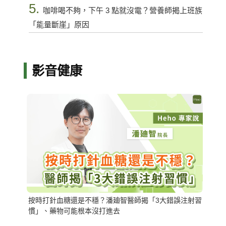
5.
咖啡喝不夠，下午 3 點就沒電？營養師揭上班族
「能量斷崖」原因
影音健康
按時打針血糖還是不穩？潘廸智醫師揭「3大錯誤注射習
慣」、藥物可能根本沒打進去