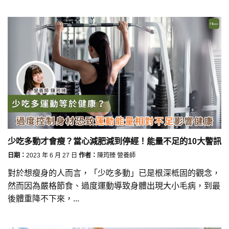
少吃多動才會瘦？當心減肥減到停經！能量不足的10大警訊
日期：
2023 年 6 月 27 日
作者：
陳筠臻 營養師
對於想瘦身的人而言，「少吃多動」已是根深柢固的觀念，
然而因為嚴格節食、過度運動導致身體出現大小毛病，到最
後體重降不下來，...