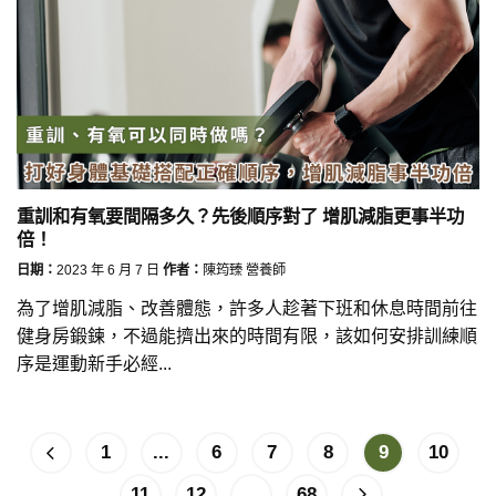
重訓和有氧要間隔多久？先後順序對了 增肌減脂更事半功
倍！
日期：
2023 年 6 月 7 日
作者：
陳筠臻 營養師
為了增肌減脂、改善體態，許多人趁著下班和休息時間前往
健身房鍛鍊，不過能擠出來的時間有限，該如何安排訓練順
序是運動新手必經...
1
...
6
7
8
9
10
11
12
...
68