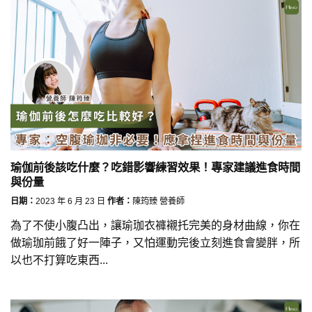
瑜伽前後該吃什麼？吃錯影響練習效果！專家建議進食時間
與份量
日期：
2023 年 6 月 23 日
作者：
陳筠臻 營養師
為了不使小腹凸出，讓瑜珈衣褲襯托完美的身材曲線，你在
做瑜珈前餓了好一陣子，又怕運動完後立刻進食會變胖，所
以也不打算吃東西...