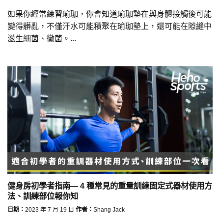
如果你經常練習瑜珈，你會知道瑜珈墊在與身體接觸後可能
變得髒亂，不僅汗水可能積聚在瑜珈墊上，還可能在隙縫中
滋生細菌、黴菌。...
健身房初學者指南— 4 種常見的重量訓練固定式器材使用方
法、訓練部位報你知
日期：
2023 年 7 月 19 日
作者：
Shang Jack