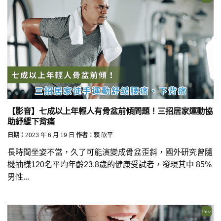
【影音】七成以上年輕人有骨盆前傾問題！三招居家運動協
助紓緩下背痛
日期：
2023 年 6 月 19 日
作者：
賴 欣平
長時間坐姿不當，久了可能演變成骨盆歪斜，國外研究曾隨
機抽樣120名平均年齡23.8歲的健康受試者，發現其中 85%
男性...