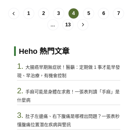
1
2
3
4
5
6
7
...
13
Heho 熱門文章
1.
大腸癌早期無症狀！醫籲：定期做 1 事才能早發
現、早治療，有機會控制
2.
手麻可能是身體在求救！一張表判讀「手麻」是
什麼病
3.
肚子左邊痛、右下腹痛是哪裡出問題？一張表秒
懂腹痛位置潛在疾病與警訊