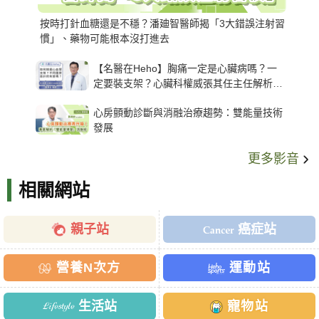
按時打針血糖還是不穩？潘廸智醫師揭「3大錯誤注射習
慣」、藥物可能根本沒打進去
【名醫在Heho】胸痛一定是心臟病嗎？一
定要裝支架？心臟科權威張其任主任解析支
架種類、風險與選擇關鍵
心房顫動診斷與消融治療趨勢：雙能量技術
發展
更多影音
相關網站
親子站
癌症站
營養N次方
運動站
生活站
寵物站