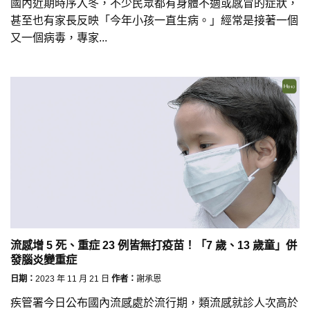
國內近期時序入冬，不少民眾都有身體不適或感冒的症狀，
甚至也有家長反映「今年小孩一直生病。」經常是接著一個
又一個病毒，專家...
流感增 5 死、重症 23 例皆無打疫苗！「7 歲、13 歲童」併
發腦炎變重症
日期：
2023 年 11 月 21 日
作者：
謝承恩
疾管署今日公布國內流感處於流行期，類流感就診人次高於