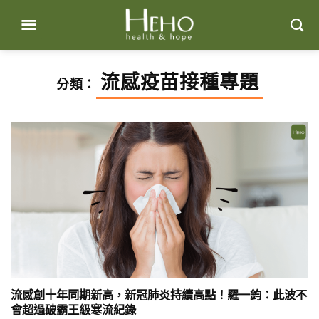
Skip
to
content
流感疫苗接種專題
分類：
流感創十年同期新高，新冠肺炎持續高點！羅一鈞：此波不
會超過破霸王級寒流紀錄