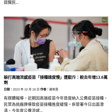
提醒民...
躲打高端流感疫苗「接種速度慢」遭駁斥：較去年增13.6萬
劑
日期：
2023 年 10 月 18 日
作者：
謝承恩
有媒體報導，近期因高端疫苗今年首度納入公費疫苗接種，
民眾為挑廠牌導致疫苗接種進度緩慢。疾管署今日出面澄
清，今年度公費流感...