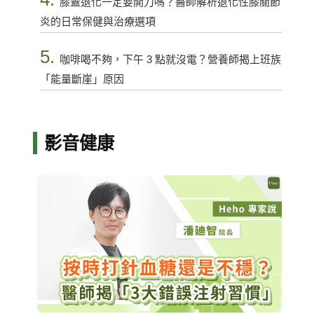
膝蓋退化一定要開刀嗎？醫師解析退化性膝關節
炎的日常保健與治療選項
5.
咖啡喝不夠，下午 3 點就沒電？營養師揭上班族
「能量斷崖」原因
影音健康