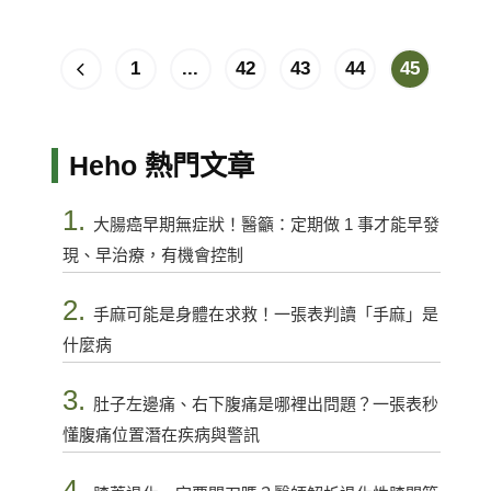
1
...
42
43
44
45
Heho 熱門文章
1.
大腸癌早期無症狀！醫籲：定期做 1 事才能早發
現、早治療，有機會控制
2.
手麻可能是身體在求救！一張表判讀「手麻」是
什麼病
3.
肚子左邊痛、右下腹痛是哪裡出問題？一張表秒
懂腹痛位置潛在疾病與警訊
4.