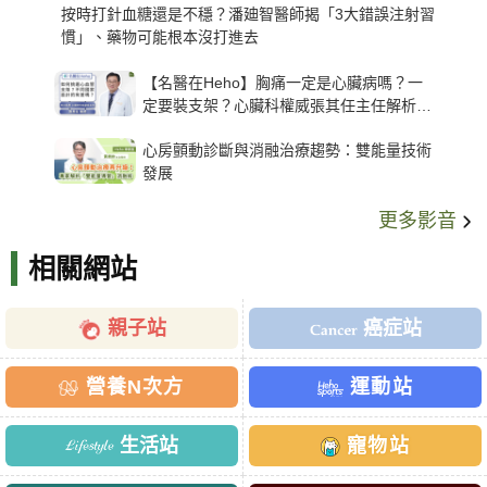
按時打針血糖還是不穩？潘廸智醫師揭「3大錯誤注射習
慣」、藥物可能根本沒打進去
【名醫在Heho】胸痛一定是心臟病嗎？一
定要裝支架？心臟科權威張其任主任解析支
架種類、風險與選擇關鍵
心房顫動診斷與消融治療趨勢：雙能量技術
發展
更多影音
相關網站
親子站
癌症站
營養N次方
運動站
生活站
寵物站