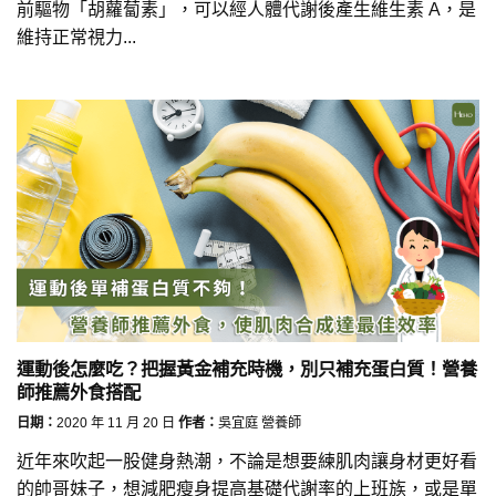
前驅物「胡蘿蔔素」，可以經人體代謝後產生維生素 A，是
維持正常視力...
運動後怎麼吃？把握黃金補充時機，別只補充蛋白質！營養
師推薦外食搭配
日期：
2020 年 11 月 20 日
作者：
吳宜庭 營養師
近年來吹起一股健身熱潮，不論是想要練肌肉讓身材更好看
的帥哥妹子，想減肥瘦身提高基礎代謝率的上班族，或是單