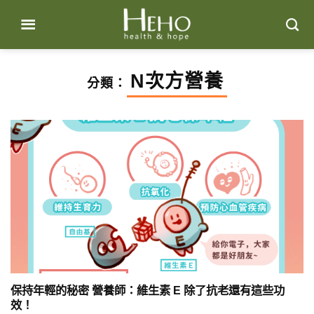
Skip
to
content
N次方營養
分類：
保持年輕的秘密 營養師：維生素 E 除了抗老還有這些功
效！