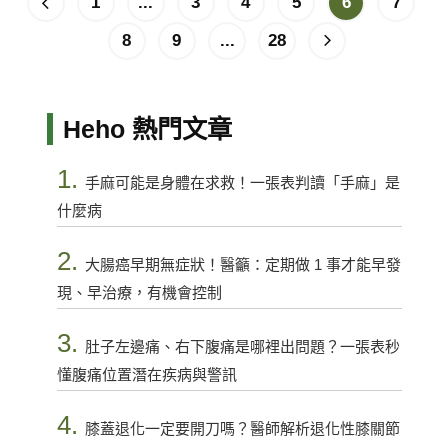
1
...
3
4
5
6
7
8
9
...
28
Heho 熱門文章
1.
手麻可能是身體在求救！一張表判讀「手麻」是
什麼病
2.
大腸癌早期無症狀！醫籲：定期做 1 事才能早發
現、早治療，有機會控制
3.
肚子左邊痛、右下腹痛是哪裡出問題？一張表秒
懂腹痛位置潛在疾病與警訊
4.
膝蓋退化一定要開刀嗎？醫師解析退化性膝關節