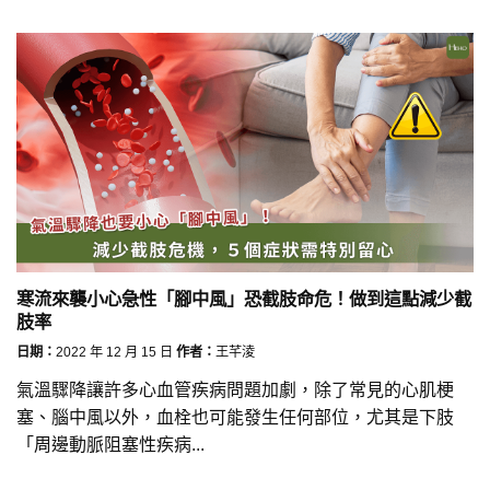
寒流來襲小心急性「腳中風」恐截肢命危！做到這點減少截
肢率
日期：
2022 年 12 月 15 日
作者：
王芊淩
氣溫驟降讓許多心血管疾病問題加劇，除了常見的心肌梗
塞、腦中風以外，血栓也可能發生任何部位，尤其是下肢
「周邊動脈阻塞性疾病...