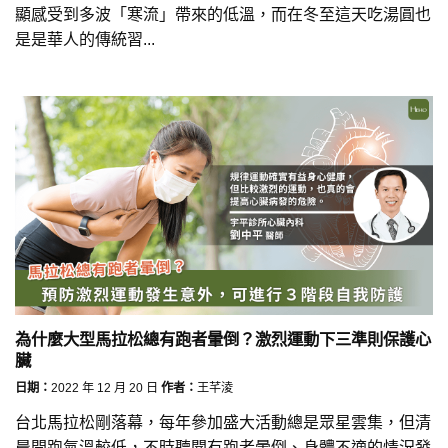
顯感受到多波「寒流」帶來的低溫，而在冬至這天吃湯圓也
是是華人的傳統習...
為什麼大型馬拉松總有跑者暈倒？激烈運動下三準則保護心
臟
日期：
2022 年 12 月 20 日
作者：
王芊淩
台北馬拉松剛落幕，每年參加盛大活動總是眾星雲集，但清
晨開跑氣溫較低，不時聽聞有跑者暈倒、身體不適的情況發