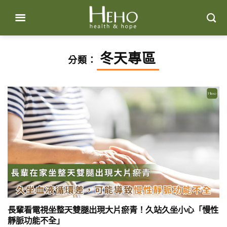
Skip
to
content
冬天專區
分類：
長輩看電視坐整天雙腿出現大片瘀青！久站久坐小心「慢性
靜脈功能不全」