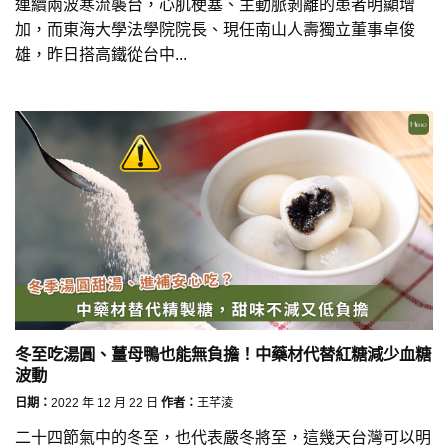
連續兩波寒流襲台，心肌梗塞、主動脈剝離的患者明顯增
加，而東海大學法學院院長、現任南山人壽獨立董事卓俊
雄，昨日搭高鐵從台中...
冬至吃湯圓、薑母鴨也能無負擔！中藥材代替紅糖減少血糖
波動
日期：
2022 年 12 月 22 日
作者：
王芊淩
二十四節氣中的冬至，也代表嚴冬將至，這幾天台灣可以明