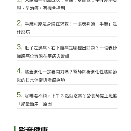
現、早治療，有機會控制
2.
手麻可能是身體在求救！一張表判讀「手麻」是
什麼病
3.
肚子左邊痛、右下腹痛是哪裡出問題？一張表秒
懂腹痛位置潛在疾病與警訊
4.
膝蓋退化一定要開刀嗎？醫師解析退化性膝關節
炎的日常保健與治療選項
5.
咖啡喝不夠，下午 3 點就沒電？營養師揭上班族
「能量斷崖」原因
影音健康