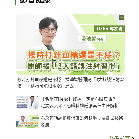
按時打針血糖還是不穩？潘廸智醫師揭「3大錯誤注射習
慣」、藥物可能根本沒打進去
【名醫在Heho】胸痛一定是心臟病嗎？一
定要裝支架？心臟科權威張其任主任解析支
架種類、風險與選擇關鍵
心房顫動診斷與消融治療趨勢：雙能量技術
發展
更多影音