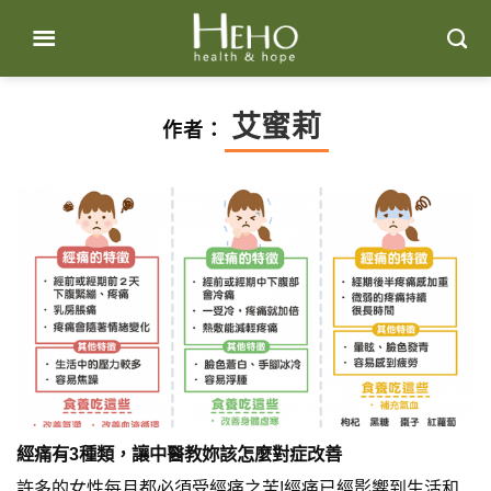
Skip
to
content
艾蜜莉
作者：
經痛有3種類，讓中醫教妳該怎麼對症改善
許多的女性每月都必須受經痛之苦!經痛已經影響到生活和