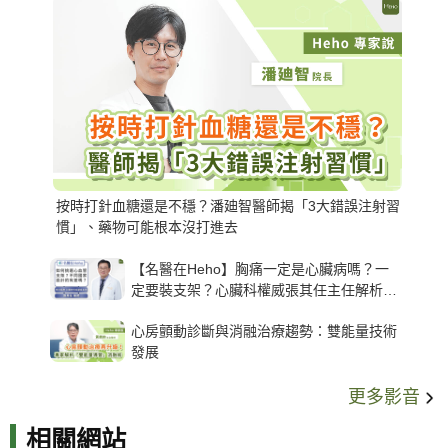
按時打針血糖還是不穩？潘廸智醫師揭「3大錯誤注射習
慣」、藥物可能根本沒打進去
【名醫在Heho】胸痛一定是心臟病嗎？一
定要裝支架？心臟科權威張其任主任解析支
架種類、風險與選擇關鍵
心房顫動診斷與消融治療趨勢：雙能量技術
發展
更多影音
相關網站