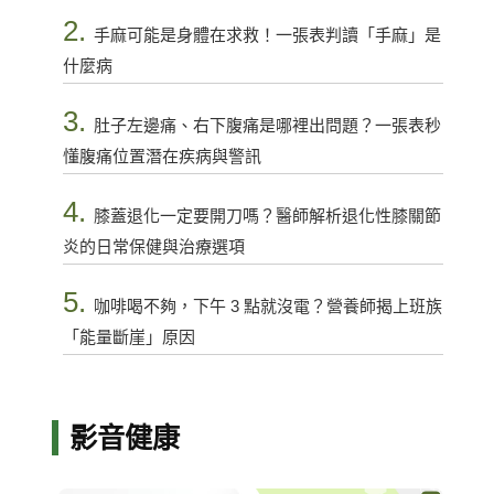
2.
手麻可能是身體在求救！一張表判讀「手麻」是
什麼病
3.
肚子左邊痛、右下腹痛是哪裡出問題？一張表秒
懂腹痛位置潛在疾病與警訊
4.
膝蓋退化一定要開刀嗎？醫師解析退化性膝關節
炎的日常保健與治療選項
5.
咖啡喝不夠，下午 3 點就沒電？營養師揭上班族
「能量斷崖」原因
影音健康