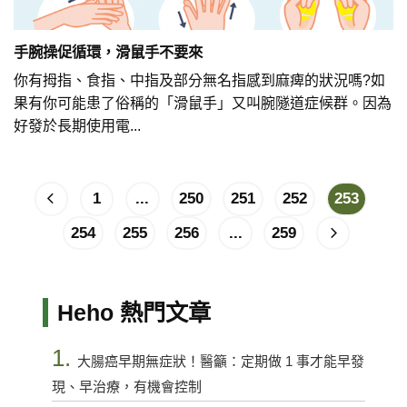
手腕操促循環，滑鼠手不要來
你有拇指、食指、中指及部分無名指感到麻痺的狀況嗎?如
果有你可能患了俗稱的「滑鼠手」又叫腕隧道症候群。因為
好發於長期使用電...
1
...
250
251
252
253
254
255
256
...
259
Heho 熱門文章
1.
大腸癌早期無症狀！醫籲：定期做 1 事才能早發
現、早治療，有機會控制