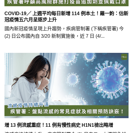
COVID-19／ 上週平均每日新增 114 例本土！羅一鈞：估新
冠疫情五六月呈逐步上升
國內新冠疫情呈現上升趨勢，疾病管制署 (下稱疾管署) 今
(2) 日公布國內自 3/20 新制實施後，近 7 日 (4/...
增 13 例流感重症！11 例有慢性病史 H1N1檢出略增