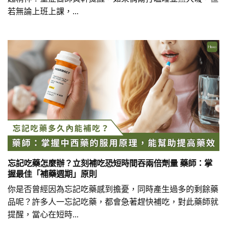
若無論上班上課，...
忘記吃藥怎麼辦？立刻補吃恐短時間吞兩倍劑量 藥師：掌
握最佳「補藥週期」原則
你是否曾經因為忘記吃藥感到擔憂，同時產生過多的剩餘藥
品呢？許多人一忘記吃藥，都會急著趕快補吃，對此藥師就
提醒，當心在短時...