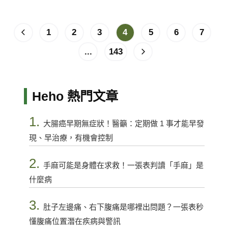
1
2
3
4
5
6
7
...
143
Heho 熱門文章
1.
大腸癌早期無症狀！醫籲：定期做 1 事才能早發
現、早治療，有機會控制
2.
手麻可能是身體在求救！一張表判讀「手麻」是
什麼病
3.
肚子左邊痛、右下腹痛是哪裡出問題？一張表秒
懂腹痛位置潛在疾病與警訊