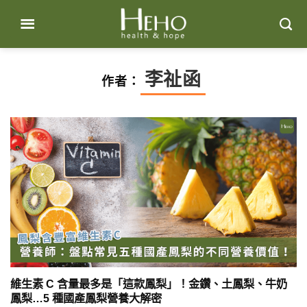
Skip
to
content
李祉函
作者：
維生素 C 含量最多是「這款鳳梨」！金鑽、土鳳梨、牛奶
鳳梨…5 種國產鳳梨營養大解密