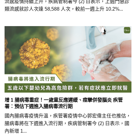
流感疫情持續上升，疾病管制署今 (2) 日表示，上週門急診
類流感就診人次達 58,588 人次，較前一週上升 10.2%...
增 1 腸病毒重症！一歲童反應遲緩、痙攣併發腦炎 疾管
署：預估下週進入腸病毒流行期
國內腸病毒疫情升溫，疾管署疫情中心郭宏偉主任也推估，
腸病毒將在下週進入流行期，疾病管制署今 (2) 日表示，國
內新增 1...