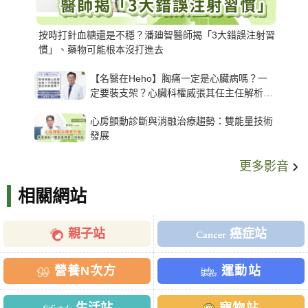
按時打針血糖還是不穩？潘廸智醫師揭「3大錯誤注射習
慣」、藥物可能根本沒打進去
【名醫在Heho】胸痛一定是心臟病嗎？一
定要裝支架？心臟科權威張其任主任解析支
架種類、風險與選擇關鍵
心房顫動診斷與消融治療趨勢：雙能量技術
發展
更多影音
相關網站
親子站
癌症站
營養N次方
運動站