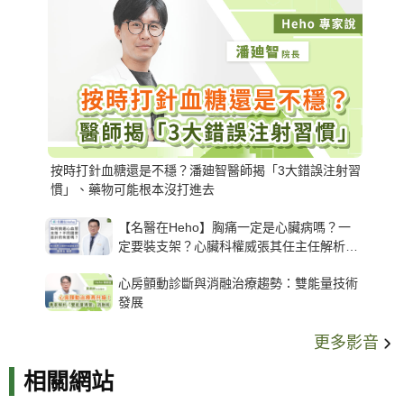
按時打針血糖還是不穩？潘廸智醫師揭「3大錯誤注射習
慣」、藥物可能根本沒打進去
【名醫在Heho】胸痛一定是心臟病嗎？一
定要裝支架？心臟科權威張其任主任解析支
架種類、風險與選擇關鍵
心房顫動診斷與消融治療趨勢：雙能量技術
發展
更多影音
相關網站