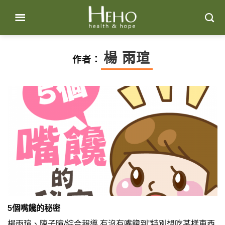
Skip
to
content
楊 雨瑄
作者：
5個嘴饞的秘密
楊雨瑄、陳子暄/綜合報導 有沒有嘴饞到”特別想吃某樣東西