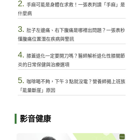
2.
手麻可能是身體在求救！一張表判讀「手麻」是
什麼病
3.
肚子左邊痛、右下腹痛是哪裡出問題？一張表秒
懂腹痛位置潛在疾病與警訊
4.
膝蓋退化一定要開刀嗎？醫師解析退化性膝關節
炎的日常保健與治療選項
5.
咖啡喝不夠，下午 3 點就沒電？營養師揭上班族
「能量斷崖」原因
影音健康