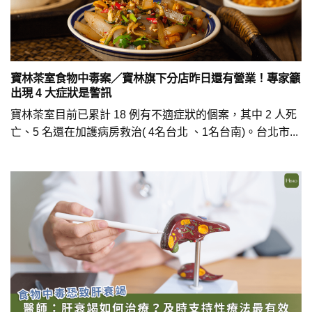
寶林茶室食物中毒案／寶林旗下分店昨日還有營業！專家籲
出現 4 大症狀是警訊
寶林茶室目前已累計 18 例有不適症狀的個案，其中 2 人死
亡、5 名還在加護病房救治( 4名台北 、1名台南)。台北市...