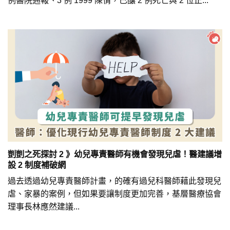
例醫院通報、3 例 1999 陳情，已釀 2 例死亡與 2 位正...
剴剴之死探討 2 》幼兒專責醫師有機會發現兒虐！醫建議增
設 2 制度補破網
過去透過幼兒專責醫師計畫，的確有過兒科醫師藉此發現兒
虐、家暴的案例，但如果要讓制度更加完善，基層醫療協會
理事長林應然建議...