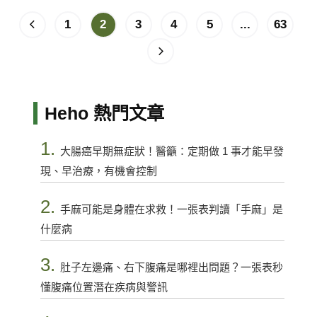
1
2
3
4
5
...
63
Heho 熱門文章
1.
大腸癌早期無症狀！醫籲：定期做 1 事才能早發
現、早治療，有機會控制
2.
手麻可能是身體在求救！一張表判讀「手麻」是
什麼病
3.
肚子左邊痛、右下腹痛是哪裡出問題？一張表秒
懂腹痛位置潛在疾病與警訊