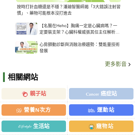
按時打針血糖還是不穩？潘廸智醫師揭「3大錯誤注射習
慣」、藥物可能根本沒打進去
【名醫在Heho】胸痛一定是心臟病嗎？一
定要裝支架？心臟科權威張其任主任解析支
架種類、風險與選擇關鍵
心房顫動診斷與消融治療趨勢：雙能量技術
發展
更多影音
相關網站
親子站
癌症站
營養N次方
運動站
生活站
寵物站