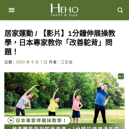
Skip
to
content
居家運動 / 【影片】1分鐘伸展操教
學，日本專家教你「改善駝背」問
題！
日期：
2020 年 9 月 7 日
作者：
江宏倫