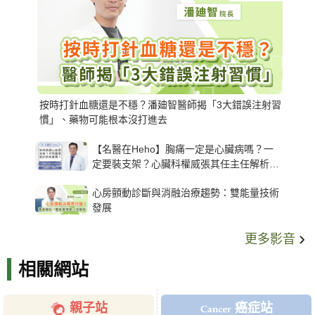
按時打針血糖還是不穩？潘廸智醫師揭「3大錯誤注射習
慣」、藥物可能根本沒打進去
【名醫在Heho】胸痛一定是心臟病嗎？一
定要裝支架？心臟科權威張其任主任解析支
架種類、風險與選擇關鍵
心房顫動診斷與消融治療趨勢：雙能量技術
發展
更多影音
相關網站
親子站
癌症站