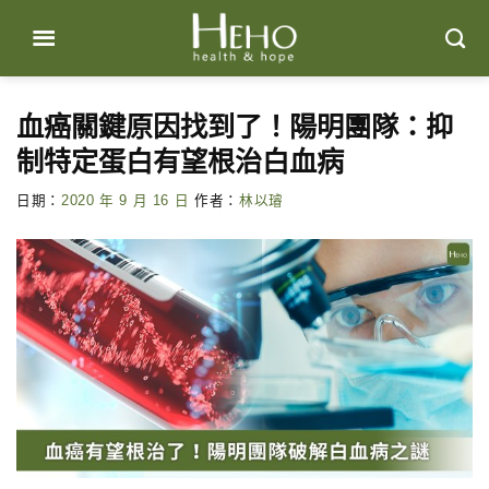
Skip
to
content
血癌關鍵原因找到了！陽明團隊：抑
制特定蛋白有望根治白血病
日期：
2020 年 9 月 16 日
作者：
林以璿