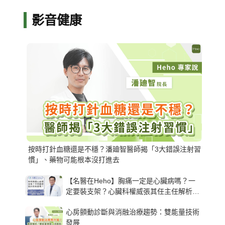
影音健康
按時打針血糖還是不穩？潘廸智醫師揭「3大錯誤注射習
慣」、藥物可能根本沒打進去
【名醫在Heho】胸痛一定是心臟病嗎？一
定要裝支架？心臟科權威張其任主任解析支
架種類、風險與選擇關鍵
心房顫動診斷與消融治療趨勢：雙能量技術
發展