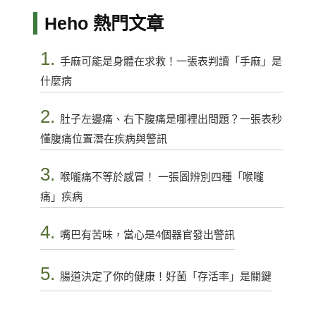
Heho 熱門文章
1.
手麻可能是身體在求救！一張表判讀「手麻」是
什麼病
2.
肚子左邊痛、右下腹痛是哪裡出問題？一張表秒
懂腹痛位置潛在疾病與警訊
3.
喉嚨痛不等於感冒！ 一張圖辨別四種「喉嚨
痛」疾病
4.
嘴巴有苦味，當心是4個器官發出警訊
5.
腸道決定了你的健康！好菌「存活率」是關鍵