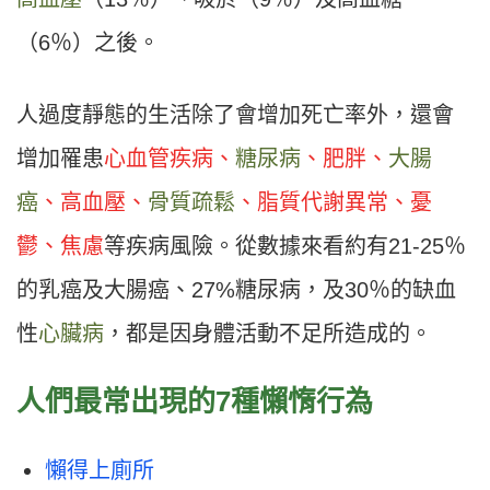
（6％）之後。
人過度靜態的生活除了會增加死亡率外，還會
增加罹患
心血管疾病、
糖尿病
、肥胖、
大腸
癌
、高血壓、
骨質疏鬆
、脂質代謝異常、憂
鬱、焦慮
等疾病風險。從數據來看約有21-25％
的乳癌及大腸癌、27%糖尿病，及30％的缺血
性
心臟病
，都是因身體活動不足所造成的。
人們最常出現的7種懶惰行為
懶得上廁所