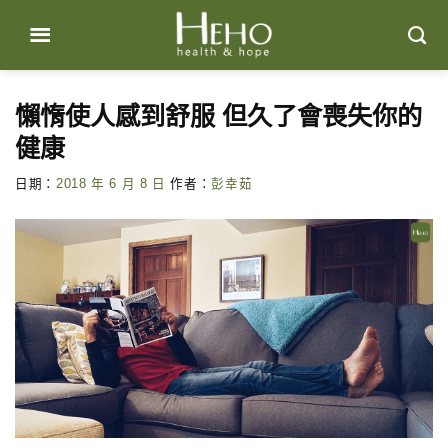
Skip
to
content
懶惰使人感到舒服 但久了會喪失你的
健康
日期：
2018 年 6 月 8 日
作者：
彭幸茹