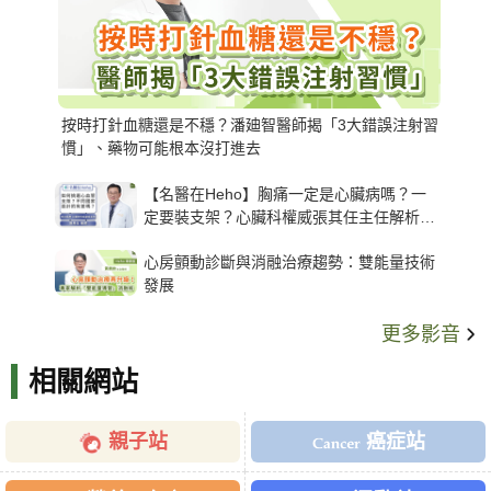
按時打針血糖還是不穩？潘廸智醫師揭「3大錯誤注射習
慣」、藥物可能根本沒打進去
【名醫在Heho】胸痛一定是心臟病嗎？一
定要裝支架？心臟科權威張其任主任解析支
架種類、風險與選擇關鍵
心房顫動診斷與消融治療趨勢：雙能量技術
發展
更多影音
相關網站
親子站
癌症站