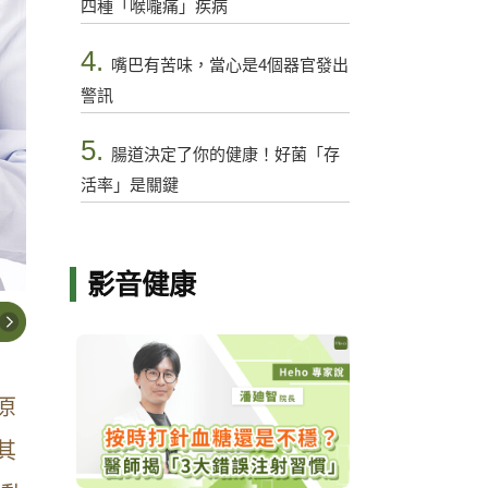
四種「喉嚨痛」疾病
4.
嘴巴有苦味，當心是4個器官發出
警訊
5.
腸道決定了你的健康！好菌「存
活率」是關鍵
影音健康
原
其