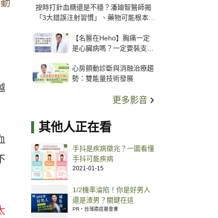
發動
按時打針血糖還是不穩？潘廸智醫師揭
「3大錯誤注射習慣」、藥物可能根本沒
打進去
【名醫在Heho】胸痛一定
是心臟病嗎？一定要裝支
架？心臟科權威張其任主任
心房顫動診斷與消融治療趨
解析支架種類、風險與選擇
勢：雙能量技術發展
關鍵
越
更多影音
其他人正在看
血
手抖是疾病徵兆？一圖看懂
不
手抖可能疾病
2021-01-15
1/2機率淪陷！你是好男人
還是渣男？關鍵在這
太
PR・台灣癌症基金會