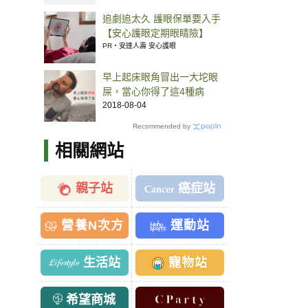
追劇追太久 護眼保單要入手
【安心護眼定期眼睛險】
PR・安達人壽 安心護眼
早上起床眼角冒出一大坨眼
屎，當心你得了這4種病
2018-08-04
Recommended by
相關網站
親子站
癌症站
營養N次方
運動站
生活站
寵物站
希望商城