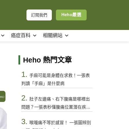
Heho嚴選
訂閱我們
癌症百科
相關網站
Heho 熱門文章
1.
手麻可能是身體在求救！一張表
判讀「手麻」是什麼病
2.
肚子左邊痛、右下腹痛是哪裡出
問題？一張表秒懂腹痛位置潛在疾病
與警訊
3.
喉嚨痛不等於感冒！ 一張圖辨別