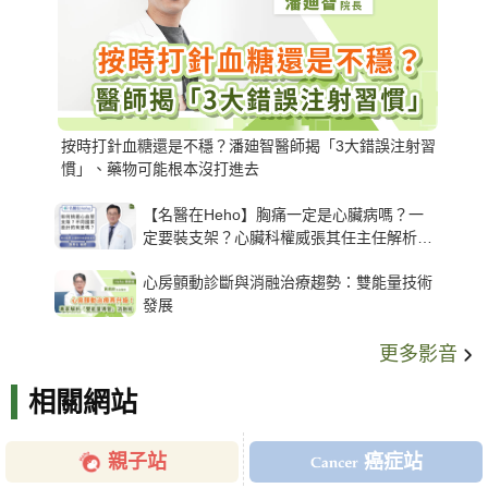
按時打針血糖還是不穩？潘廸智醫師揭「3大錯誤注射習
慣」、藥物可能根本沒打進去
【名醫在Heho】胸痛一定是心臟病嗎？一
定要裝支架？心臟科權威張其任主任解析支
架種類、風險與選擇關鍵
心房顫動診斷與消融治療趨勢：雙能量技術
發展
更多影音
相關網站
親子站
癌症站