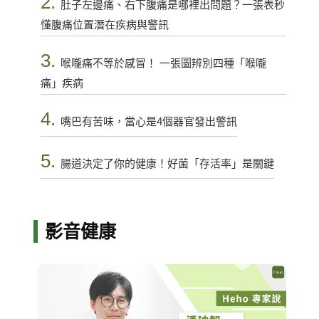
2.
肚子左邊痛、右下腹痛是哪裡出問題？一張表秒
懂腹痛位置潛在疾病與警訊
3.
喉嚨痛不等於感冒！ 一張圖辨別四種「喉嚨
痛」疾病
4.
嘴巴有苦味，當心是4個器官發出警訊
5.
腸道決定了你的健康！好菌「存活率」是關鍵
影音健康