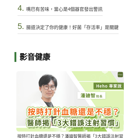
4.
嘴巴有苦味，當心是4個器官發出警訊
5.
腸道決定了你的健康！好菌「存活率」是關鍵
影音健康
按時打針血糖還是不穩？潘廸智醫師揭「3大錯誤注射習