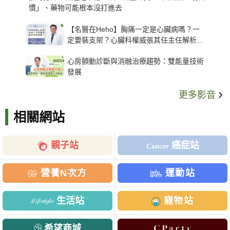
慣」、藥物可能根本沒打進去
【名醫在Heho】胸痛一定是心臟病嗎？一
定要裝支架？心臟科權威張其任主任解析支
架種類、風險與選擇關鍵
心房顫動診斷與消融治療趨勢：雙能量技術
發展
更多影音
相關網站
親子站
癌症站
營養N次方
運動站
生活站
寵物站
希望商城