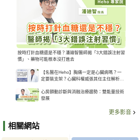
按時打針血糖還是不穩？潘廸智醫師揭「3大錯誤注射習
慣」、藥物可能根本沒打進去
【名醫在Heho】胸痛一定是心臟病嗎？一
定要裝支架？心臟科權威張其任主任解析支
架種類、風險與選擇關鍵
心房顫動診斷與消融治療趨勢：雙能量技術
發展
更多影音
相關網站