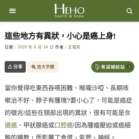
Skip
to
content
這些地方有異狀，小心是癌上身!
日期：
2018 年 6 月 14 日
作者：
艾蜜莉
分享
放大字體
當你覺得吃東西吞嚥困難、喉嚨沙啞、長期咳
嗽治不好、脖子有腫塊?要小心了，可能是癌症
的徵兆!這些在頸部出現的異狀，很有可能是
食
道癌
、甲狀腺癌或
口腔癌
!因為腫瘤壓迫或癌細
胞的擴散，而影響了食道、氣管、神經。