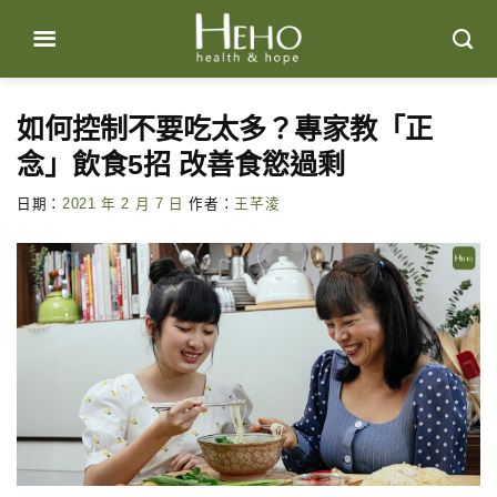
Skip
to
content
如何控制不要吃太多？專家教「正
念」飲食5招 改善食慾過剩
日期：
2021 年 2 月 7 日
作者：
王芊淩