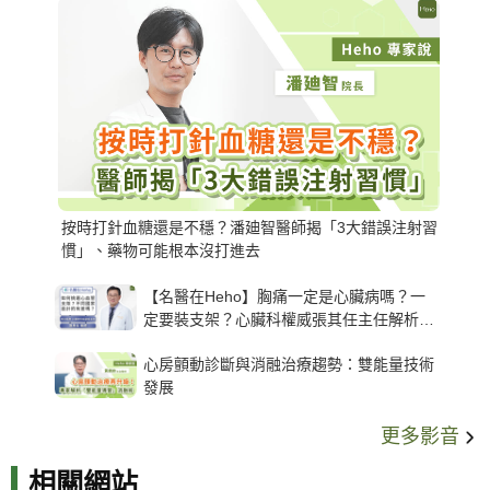
按時打針血糖還是不穩？潘廸智醫師揭「3大錯誤注射習
慣」、藥物可能根本沒打進去
【名醫在Heho】胸痛一定是心臟病嗎？一
定要裝支架？心臟科權威張其任主任解析支
架種類、風險與選擇關鍵
心房顫動診斷與消融治療趨勢：雙能量技術
發展
更多影音
相關網站