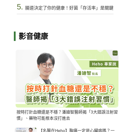
5.
腸道決定了你的健康！好菌「存活率」是關鍵
影音健康
按時打針血糖還是不穩？潘廸智醫師揭「3大錯誤注射習
慣」、藥物可能根本沒打進去
【名醫在Heho】胸痛一定是心臟病嗎？一