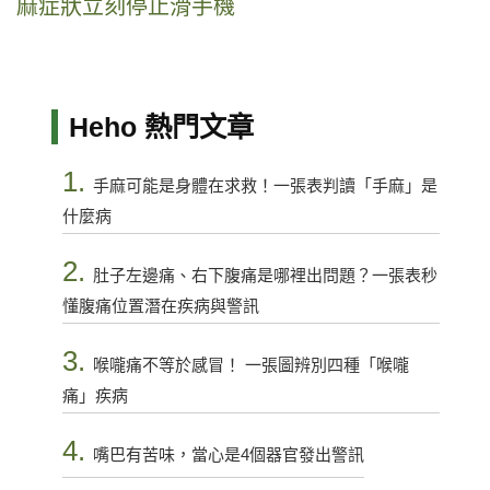
麻症狀立刻停止滑手機
Heho 熱門文章
1.
手麻可能是身體在求救！一張表判讀「手麻」是
什麼病
2.
肚子左邊痛、右下腹痛是哪裡出問題？一張表秒
懂腹痛位置潛在疾病與警訊
3.
喉嚨痛不等於感冒！ 一張圖辨別四種「喉嚨
痛」疾病
4.
嘴巴有苦味，當心是4個器官發出警訊