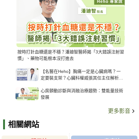
按時打針血糖還是不穩？潘廸智醫師揭「3大錯誤注射習
慣」、藥物可能根本沒打進去
【名醫在Heho】胸痛一定是心臟病嗎？一
定要裝支架？心臟科權威張其任主任解析支
架種類、風險與選擇關鍵
心房顫動診斷與消融治療趨勢：雙能量技術
發展
更多影音
相關網站