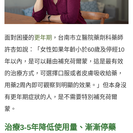
面對困擾的
更年期
，台南市立醫院藥劑科藥師
許杏如說：「女性如果年齡小於
60
歲及停經
10
年以內，是可以藉由補充荷爾蒙，這是最有效
的治療方式，可選擇口服或者皮膚吸收給藥，
用藥
2
周內即可觀察到明顯的效果。」但本身沒
有更年期症狀的人，是不需要特別補充荷爾
蒙。
治療
3-
5
年降低使用量、
漸漸停藥