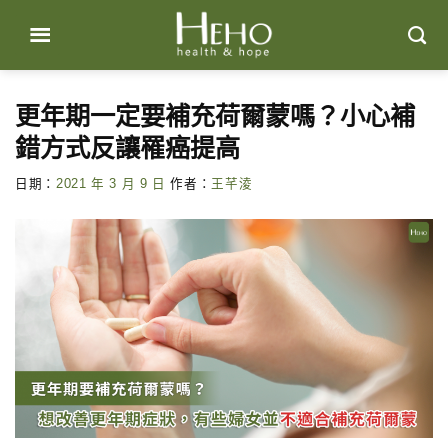
Skip
to
content
更年期一定要補充荷爾蒙嗎？小心補
錯方式反讓罹癌提高
日期：
2021 年 3 月 9 日
作者：
王芊淩