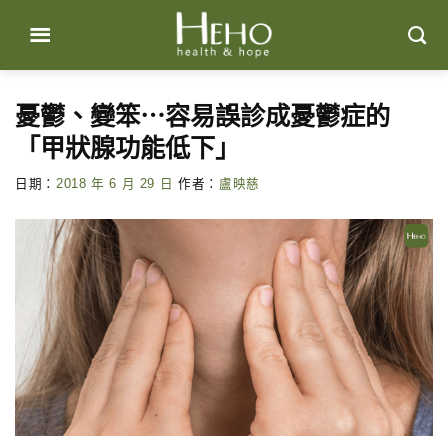
Skip
to
content
憂鬱、變笨⋯容易誤診成憂鬱症的
「甲狀腺功能低下」
日期：
2018 年 6 月 29 日
作者：
盧映慈