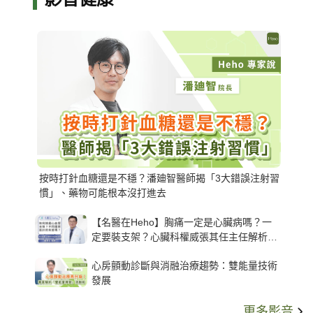
按時打針血糖還是不穩？潘廸智醫師揭「3大錯誤注射習
慣」、藥物可能根本沒打進去
【名醫在Heho】胸痛一定是心臟病嗎？一
定要裝支架？心臟科權威張其任主任解析支
架種類、風險與選擇關鍵
心房顫動診斷與消融治療趨勢：雙能量技術
發展
更多影音