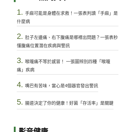
1.
手麻可能是身體在求救！一張表判讀「手麻」是
什麼病
2.
肚子左邊痛、右下腹痛是哪裡出問題？一張表秒
懂腹痛位置潛在疾病與警訊
3.
喉嚨痛不等於感冒！ 一張圖辨別四種「喉嚨
痛」疾病
4.
嘴巴有苦味，當心是4個器官發出警訊
5.
腸道決定了你的健康！好菌「存活率」是關鍵
影音健康