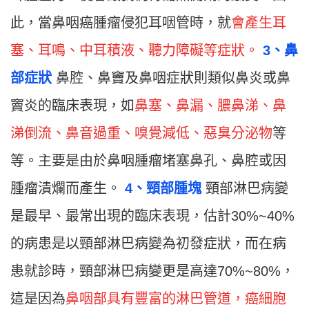
此，當鼻咽癌腫瘤侵犯耳咽管時，就
會產生耳
塞、耳鳴、中耳積液、聽力障礙等症狀。
3、鼻
部症狀
鼻腔、鼻竇及鼻咽症狀則類似鼻炎或鼻
竇炎的臨床表現，如
鼻塞、鼻漏、膿鼻涕、鼻
涕倒流、鼻音過重、嗅覺減低、惡臭分泌物
等
等。主要是由於鼻咽腫瘤堵塞鼻孔、鼻腔或因
腫瘤潰爛而產生。
4、頸部腫塊
頸部淋巴病變
是最早、最常出現的臨床表現，估計30%~40%
的病患是以頸部淋巴病變為初發症狀，而在病
患就診時，頸部淋巴病變更是高達70%~80%，
這是因為
鼻咽部具有豐富的淋巴管道，癌細胞