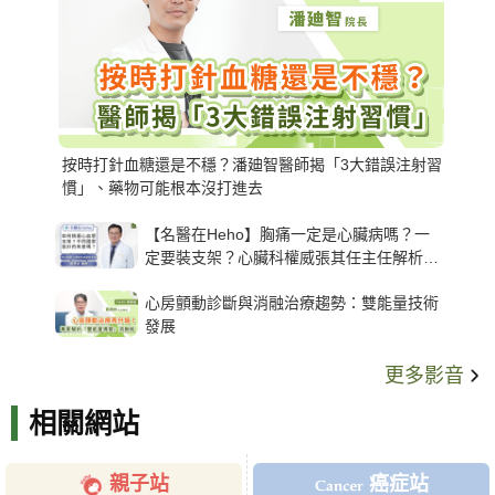
按時打針血糖還是不穩？潘廸智醫師揭「3大錯誤注射習
慣」、藥物可能根本沒打進去
【名醫在Heho】胸痛一定是心臟病嗎？一
定要裝支架？心臟科權威張其任主任解析支
架種類、風險與選擇關鍵
心房顫動診斷與消融治療趨勢：雙能量技術
發展
更多影音
相關網站
親子站
癌症站