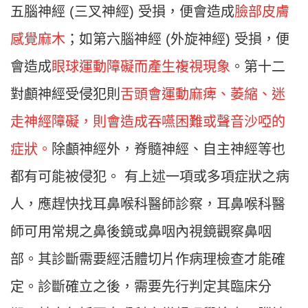
五腦神經 (三叉神經) 受損，便會造成
臉部皮膚
感覺麻木
；如第六腦神經 (外旋神經) 受損，便
會造成
眼球運動障礙而產生複視現象
。第十二
對顱神經受侵犯則
舌頭會運動麻痺、萎縮、迷
走神經障礙，則會造成吞嚥困難或聲音沙啞的
症狀。
除顱神經外，脊髓神經、自主神經等也
都有可能被侵犯。 有上述一項或多項症狀之病
人，應趕快找耳鼻喉科醫師診察，耳鼻喉科醫
師可用常規之鼻後鏡或鼻咽內視鏡觀察鼻咽
部。其診斷需要經活體切片作病理檢查才能確
定。診斷確立之後，需要先行判定其臨床分