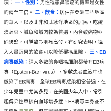
項：
一、性別：
男性罹患鼻咽癌的機率是女性
的兩至三倍。
二、飲食：
居住在亞洲某些地區
的華人，以及北非和北冰洋地區的居民，吃醃
漬蔬菜、鹹魚和鹹肉較為普遍，內含致癌物亞
硝酸鹽，可導致鼻咽癌高發。有研究表明，攝
入大量蔬果的飲食可以降低罹癌風險。
三、EB
病毒感染：
絕大多數的鼻咽癌細胞都帶有EB病
毒（Epstein-Barr virus），多數患者血液中也
感染了EB病毒。全球EB病毒感染相當普遍，在
少年兒童中尤其多見，在美國少年人中，常引
起傳染性單核白血球增多症。EB病毒本身並不