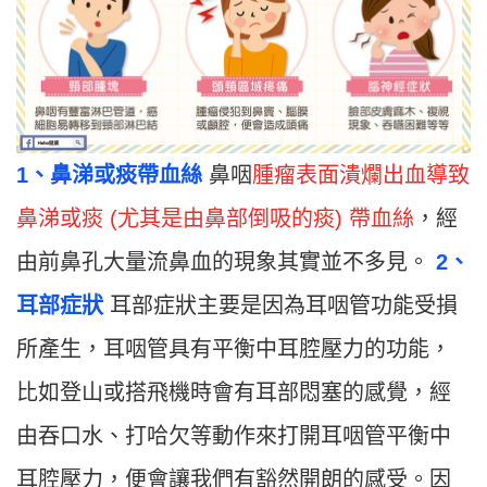
1、鼻涕或痰帶血絲
鼻咽
腫瘤表面潰爛出血導致
鼻涕或痰 (尤其是由鼻部倒吸的痰) 帶血絲
，經
由前鼻孔大量流鼻血的現象其實並不多見。
2、
耳部症狀
耳部症狀主要是因為耳咽管功能受損
所產生，耳咽管具有平衡中耳腔壓力的功能，
比如登山或搭飛機時會有耳部悶塞的感覺，經
由吞口水、打哈欠等動作來打開耳咽管平衡中
耳腔壓力，便會讓我們有豁然開朗的感受。因