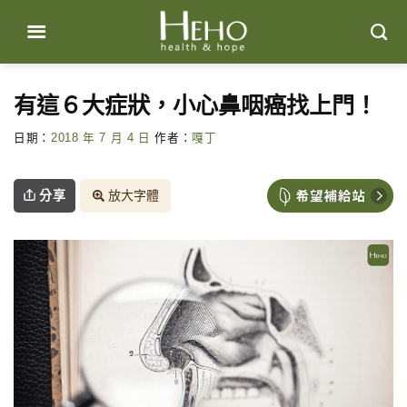
Skip
to
content
有這６大症狀，小心鼻咽癌找上門！
日期：
2018 年 7 月 4 日
作者：
嘎丁
分享
放大字體