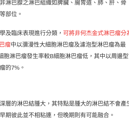
非淋巴腺之淋巴組織如脾臟、腸胃道、肺、肝、骨
等部位。
學及臨床表現進行分類，
可將非何杰金式淋巴瘤分
巴瘤
中以瀰漫性大細胞淋巴瘤及濾泡型淋巴瘤為最
細胞淋巴瘤發生率較B細胞淋巴瘤低，其中以周邊型
瘤的7%。
深層的淋巴結腫大，其特點是腫大的淋巴結不會產
早期彼此並不相粘連，但晚期則有可能融合。