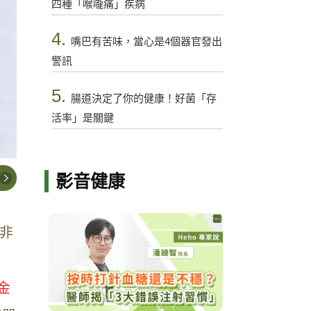
四種「喉嚨痛」疾病
4.
嘴巴有苦味，當心是4個器官發出
警訊
5.
腸道決定了你的健康！好菌「存
活率」是關鍵
影音健康
非
金