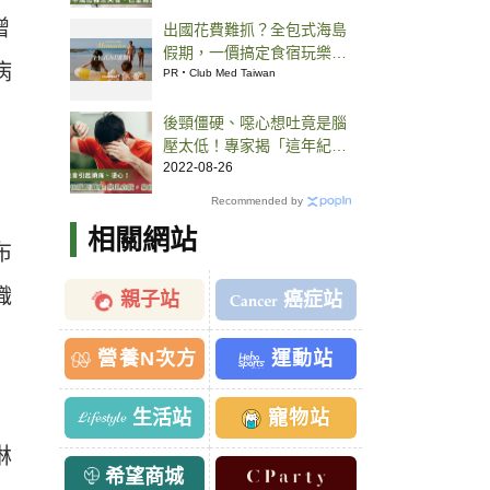
增
出國花費難抓？全包式海島
假期，一價搞定食宿玩樂，
病
省錢更省心！
PR・Club Med Taiwan
後頸僵硬、噁心想吐竟是腦
壓太低！專家揭「這年紀」
尤其好發
2022-08-26
Recommended by
相關網站
布
織
親子站
癌症站
營養N次方
運動站
生活站
寵物站
淋
希望商城