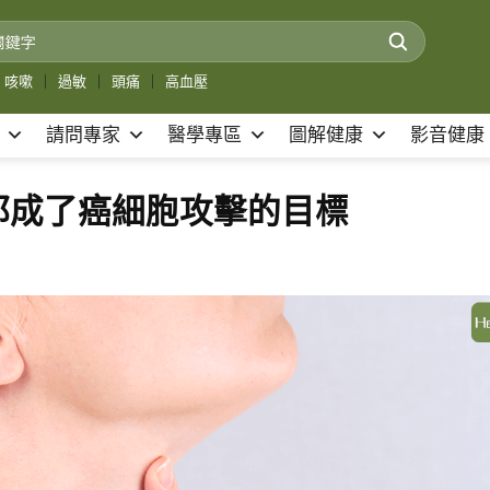
咳嗽
｜
過敏
｜
頭痛
｜
高血壓
請問專家
醫學專區
圖解健康
影音健康
都成了癌細胞攻擊的目標