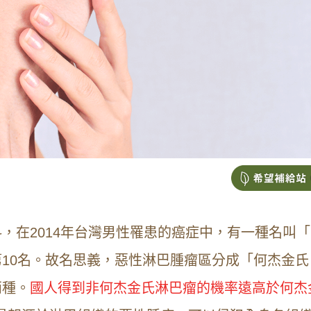
，在2014年台灣男性罹患的癌症中，有一種名叫「
10名。故名思義，惡性淋巴腫瘤區分成「何杰金氏
兩種。
國人得到非何杰金氏淋巴瘤的機率遠高於何杰