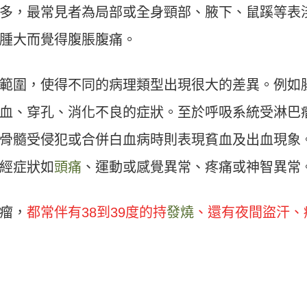
多，最常見者為局部或全身頸部、腋下、鼠蹊等表
腫大而覺得腹脹腹痛。
範圍，使得不同的病理類型出現很大的差異。例如
血、穿孔、消化不良的症狀。至於呼吸系統受淋巴
骨髓受侵犯或合併白血病時則表現貧血及出血現象
經症狀如
頭痛
、運動或感覺異常、疼痛或神智異常
瘤，
都常伴有38到39度的持
發燒
、還有夜間盜汗、