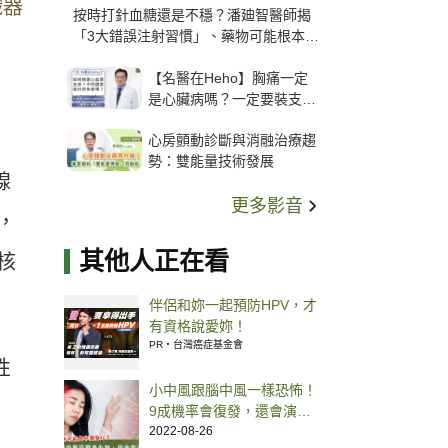
織器
按時打針血糖還是不穩？潘廸智醫師揭
「3大錯誤注射習慣」、藥物可能根本沒
打進去
【名醫在Heho】胸痛一定
是心臟病嗎？一定要裝支
架？心臟科權威張其任主任
心房顫動診斷與消融治療趨
解析支架種類、風險與選擇
勢：雙能量技術發展
關鍵
腺
更多影音
，
其他人正在看
核
伴侶和妳一起預防HPV，才
有資格說愛妳！
PR・台灣癌症基金會
性
小中風跟腦中風一樣恐怖！
9成機率會復發，還會演變
失智、帕金森氏症
2022-08-26