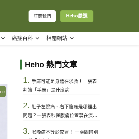
Heho嚴選
訂閱我們
癌症百科
相關網站
Heho 熱門文章
1.
手麻可能是身體在求救！一張表
判讀「手麻」是什麼病
2.
肚子左邊痛、右下腹痛是哪裡出
問題？一張表秒懂腹痛位置潛在疾病
與警訊
3.
喉嚨痛不等於感冒！ 一張圖辨別