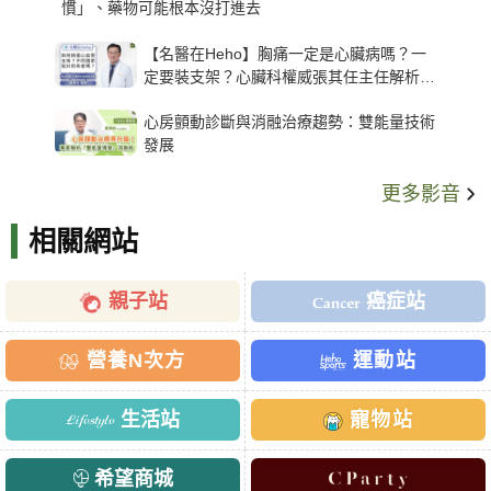
慣」、藥物可能根本沒打進去
【名醫在Heho】胸痛一定是心臟病嗎？一
定要裝支架？心臟科權威張其任主任解析支
架種類、風險與選擇關鍵
心房顫動診斷與消融治療趨勢：雙能量技術
發展
更多影音
相關網站
親子站
癌症站
營養N次方
運動站
生活站
寵物站
希望商城