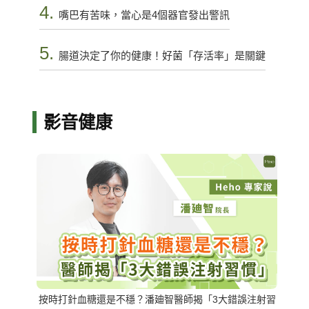
4.
嘴巴有苦味，當心是4個器官發出警訊
5.
腸道決定了你的健康！好菌「存活率」是關鍵
影音健康
按時打針血糖還是不穩？潘廸智醫師揭「3大錯誤注射習